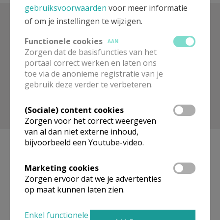
gebruiksvoorwaarden
voor meer informatie
of om je instellingen te wijzigen.
Zoek op trefwoord
Functionele cookies
AAN
Zorgen dat de basisfuncties van het
portaal correct werken en laten ons
toe via de anonieme registratie van je
gebruik deze verder te verbeteren.
(Sociale) content cookies
Toon meer filters
Zorgen voor het correct weergeven
van al dan niet externe inhoud,
bijvoorbeeld een Youtube-video.
Marketing cookies
Geen artikels gevonden.
Zorgen ervoor dat we je advertenties
op maat kunnen laten zien.
Pagina's
Enkel functionele