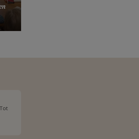
s
en
 Tot