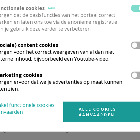
unctionele cookies
AAN
sbroek) :
rgen dat de basisfuncties van het portaal correct
rken en laten ons toe via de anonieme registratie
van de dopeling binnen de kerkgemeenschap, wanneer de
n je gebruik deze verder te verbeteren.
en.
Sociale) content cookies
 data :
rgen voor het correct weergeven van al dan niet
 april, oktober en op 25 december, tijdens de eucharistievi
terne inhoud, bijvoorbeeld een Youtube-video.
arketing cookies
september en december, tijdens de eucharistieviering om 9.
rgen ervoor dat we je advertenties op maat kunnen
ten zien.
ri, april, oktober en december, tijdens de eucharistievier
kel functionele cookies
ALLE COOKIES
anvaarden
AANVAARDEN
n sluiten aan bij een doopviering in een kerk naar keuze.
dig in te vullen en deze af te geven in de kerk na de weeken