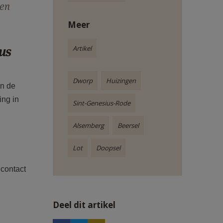
een
Meer
us
Artikel
Dworp
Huizingen
jn de
ing in
Sint-Genesius-Rode
Alsemberg
Beersel
Lot
Doopsel
 contact
Deel dit artikel