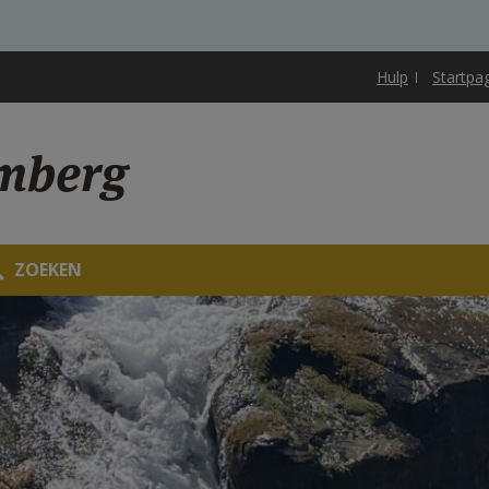
Hulp
Startpa
mberg
ZOEKEN