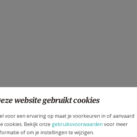
eze website gebruikt cookies
el voor een ervaring op maat je voorkeuren in of aanvaard
us Beersel en voor de parochies van Si
le cookies. Bekijk onze
gebruiksvoorwaarden
voor meer
formatie of om je instellingen te wijzigen.