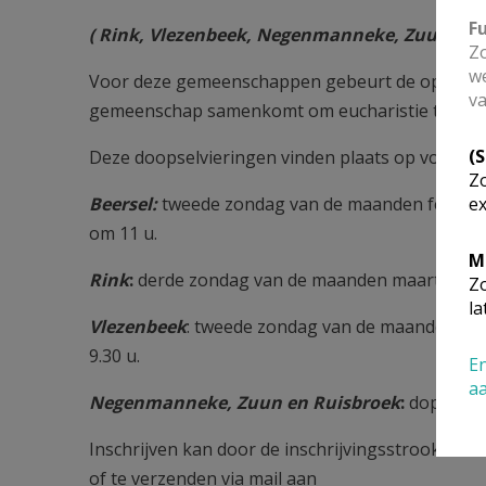
F
( Rink, Vlezenbeek, Negenmanneke, Zuun, Rui
Zo
we
Voor deze gemeenschappen gebeurt de opname 
va
gemeenschap samenkomt om eucharistie te vier
(
Deze doopselvieringen vinden plaats op volgende
Zo
Beersel:
tweede zondag van de maanden februari,
ex
om 11 u.
M
Rink
:
derde zondag van de maanden maart, juni, 
Zo
la
Vlezenbeek
: tweede zondag van de maanden janua
9.30 u.
En
a
Negenmanneke, Zuun en Ruisbroek
:
dopelinge
Inschrijven kan door de inschrijvingsstrook volle
of te verzenden via mail aan