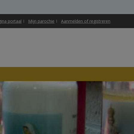
gina portaal
Mijn parochie
Aanmelden of registreren