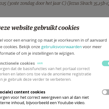
025 (30ste zondag door het jaar C) (Jezus Sirach 35,15b-1
zondag (26 oktober) in de eerste lezing uit de Wijsheid van 
eze website gebruikt cookies
oed nieuws voor ons. Voor God mogen we staan zoals we zijn.
et anders voordoen dan we zijn, geen schijn ophouden, niet
el voor een ervaring op maat je voorkeuren in of aanvaard
ing we tot Hem naderen. In de woorden van Jezus: wie zichzel
le cookies. Bekijk onze
gebruiksvoorwaarden
voor meer
rnedert, zal verheven worden.
formatie of om je instellingen te wijzigen.
ing, is het dat wat God van ons vraagt? Nee, jezelf verneder
unctionele cookies
AAN
rgen dat de basisfuncties van het portaal correct
egd: voor God staan we allen gelijk, Hij doorziet ons en ken
rken en laten ons toe via de anonieme registratie
zeeër uit de gelijkenis die Jezus in het evangelie vertelt (
n je gebruik deze verder te verbeteren.
 beter is dan de rest van de mensen door de vele goede werken 
“Hij bidt bij zichzelf,” zegt Lucas; Maar meer nog bidt de ma
Sociale) content cookies
langs God heen om zichzelf op een voetstuk te plaatsen en n
rgen voor het correct weergeven van al dan niet
n ontluisterende ontleding van ’s mans ingesteldheid!
terne inhoud, bijvoorbeeld een Youtube-video.