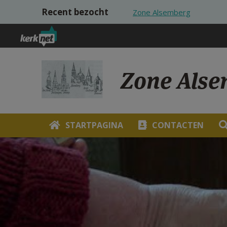
Overslaan en naar de inhoud gaan
Recent bezocht
Zone Alsemberg
Zone Alse
STARTPAGINA
CONTACTEN