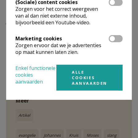
(Sociale) content cookies
verder te gaan.
Zorgen voor het correct weergeven
van al dan niet externe inhoud,
Jos Houthuys
bijvoorbeeld een Youtube-video.
Marketing cookies
Zorgen ervoor dat we je advertenties
op maat kunnen laten zien.
Gepubliceerd door
Enkel functionele
ALLE
cookies
COOKIES
Zone Alsemberg
aanvaarden
AANVAARDEN
Meer
Artikel
evangelie
Johannes
Kruis
Moses
slang