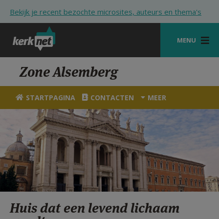
Overslaan en naar de inhoud gaan
Bekijk je recent bezochte microsites, auteurs en thema's
MENU
STARTPAGINA
Zone Alsemberg
KERK
STARTPAGINA
CONTACTEN
MEER
VIERINGEN
SHOP
ZOEKEN
HULP
STARTPAGINA PORTAAL
Huis dat een levend lichaam
MIJN PAROCHIE