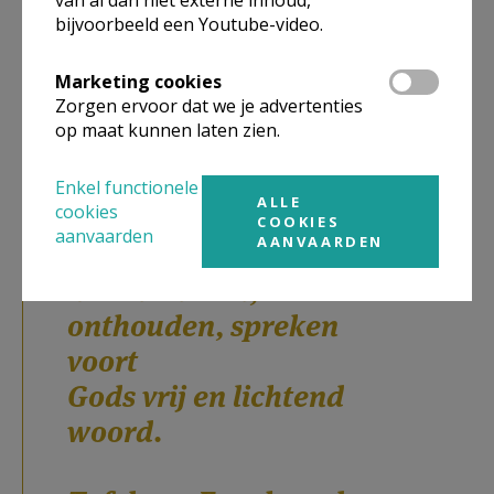
vallende sterren,
bijvoorbeeld een Youtube-video.
vonken verleden, hier
gezaaid.
Marketing cookies
Zorgen ervoor dat we je advertenties
Namen voor Hem,
op maat kunnen laten zien.
dromen, signalen
diep uit de wereld
Enkel functionele
ALLE
cookies
aangewaaid.
COOKIES
aanvaarden
AANVAARDEN
Monden van aarde
horen en zien,
onthouden, spreken
voort
Gods vrij en lichtend
woord.