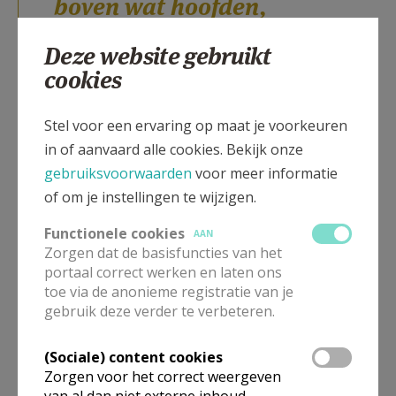
boven wat hoofden,
deur die naar stilte
Deze website gebruikt
openstaat.
cookies
Muren van huid,
ramen als ogen,
Stel voor een ervaring op maat je voorkeuren
speurend naar hoop
in of aanvaard alle cookies. Bekijk onze
en dageraad.
gebruiksvoorwaarden
voor meer informatie
of om je instellingen te wijzigen.
Huis dat een levend
lichaam wordt
Functionele cookies
AAN
Zorgen dat de basisfuncties van het
als wij er binnengaan
portaal correct werken en laten ons
om recht voor God te
toe via de anonieme registratie van je
gebruik deze verder te verbeteren.
staan.
(Sociale) content cookies
Woorden van ver,
Zorgen voor het correct weergeven
van al dan niet externe inhoud,