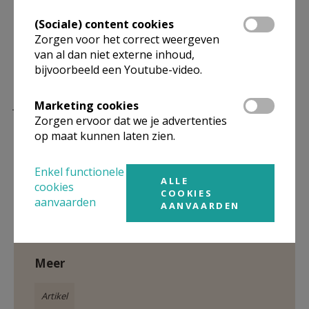
in ons sluimert die vonk, ze moet enkel gewekt en
aangewakkerd worden. Dat kan al door gevolg te
(Sociale) content cookies
geven aan de simpele vraag van ieder andere mens
Zorgen voor het correct weergeven
van al dan niet externe inhoud,
tot ons. Daarin mogen ook wij de stem van God zelf
bijvoorbeeld een Youtube-video.
horen, en erop ingaan.
Jos Houthuys
Marketing cookies
Zorgen ervoor dat we je advertenties
op maat kunnen laten zien.
Enkel functionele
ALLE
Gepubliceerd door
cookies
COOKIES
aanvaarden
AANVAARDEN
Zone Alsemberg
Meer
Artikel