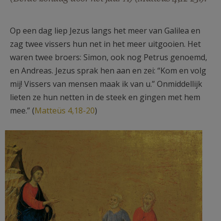
AANMELDEN OF REGISTREREN
Op een dag liep Jezus langs het meer van Galilea en
zag twee vissers hun net in het meer uitgooien. Het
waren twee broers: Simon, ook nog Petrus genoemd,
en Andreas. Jezus sprak hen aan en zei: “Kom en volg
mij! Vissers van mensen maak ik van u.” Onmiddellijk
lieten ze hun netten in de steek en gingen met hem
mee.” (
Matteüs 4,18-20
)
5_the-calling-of-the-apostles-
peter-and-andrew-duccio-di-
buoninsegna.jpg