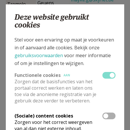
Geuens
Tremelo
(O.L.V.
Deze website gebruikt
Bijstand)
Lorraine
lorraine.patry@telenet.be
cookies
Patry
Baal (St.-
Omer
Stel voor een ervaring op maat je voorkeuren
omer.lenfant@skynet.be
Anna)
L’Enfant
in of aanvaard alle cookies. Bekijk onze
gebruiksvoorwaarden
voor meer informatie
Ninde (H.
of om je instellingen te wijzigen.
Joke Simons
joke.simons@thomasmore
Damiaan)
Functionele cookies
AAN
Zorgen dat de basisfuncties van het
Begijnendijk
Stijn Feyaerts
feyaerts_stijn@hotmail.co
portaal correct werken en laten ons
(St. Lucia)
toe via de anonieme registratie van je
gebruik deze verder te verbeteren.
Marcel Dim
demarcel78@yahoo.com
Betekom
(St.
(Sociale) content cookies
David
Laurentius)
Zorgen voor het correct weergeven
vanderwegen.david@proxi
Vanderwegen
van al dan niet externe inhoud,