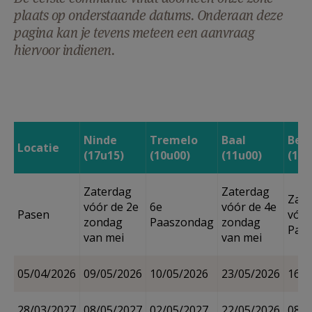
AANMELDEN OF REGISTREREN
plaats op onderstaande datums. Onderaan deze
pagina kan je tevens meteen een aanvraag
hiervoor indienen.
Ninde
Tremelo
Baal
Bet
Locatie
(17u15)
(10u00)
(11u00)
(10u
Zaterdag
Zaterdag
Zate
vóór de 2e
6e
vóór de 4e
Pasen
vóór
zondag
Paaszondag
zondag
Paa
van mei
van mei
05/04/2026
09/05/2026
10/05/2026
23/05/2026
16/0
28/03/2027
08/05/2027
02/05/2027
22/05/2026
08/0