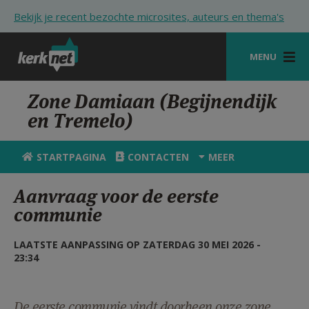
Overslaan en naar de inhoud gaan
Bekijk je recent bezochte microsites, auteurs en thema's
MENU
STARTPAGINA
Zone Damiaan (Begijnendijk
en Tremelo)
KERK
VIERINGEN
STARTPAGINA
CONTACTEN
MEER
SHOP
Aanvraag voor de eerste
communie
ZOEKEN
HULP
LAATSTE AANPASSING OP ZATERDAG 30 MEI 2026 -
23:34
STARTPAGINA PORTAAL
MIJN PAROCHIE
De eerste communie vindt doorheen onze zone