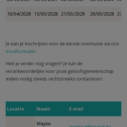
16/04/2028
13/05/2028
21/05/2028
20/05/2028
27/0
Je kan je inschrijven voor de eerste communie via ons
invulformulier
.
Heb je verder nog vragen? Je kan de
verantwoordelijke voor jouw geloofsgemeenschap
indien nodig steeds rechtstreeks contacteren:
Locatie
Naam
E-mail
Mayke
mayke.g@skynet.be