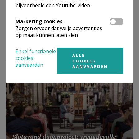
bijvoorbeeld een Youtube-video.
Marketing cookies
Zorgen ervoor dat we je advertenties
op maat kunnen laten zien.
Enkel functionele
Lees meer
ALLE
cookies
COOKIES
aanvaarden
AANVAARDEN
Slotavond doopproject: vreugdevolle