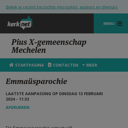
Overslaan en naar de inhoud gaan
Bekijk je recent bezochte microsites, auteurs en thema's
MENU
STARTPAGINA
Pius X-gemeenschap
Mechelen
KERK
VIERINGEN
STARTPAGINA
CONTACTEN
MEER
SHOP
Emmaüsparochie
ZOEKEN
LAATSTE AANPASSING OP DINSDAG 13 FEBRUARI
HULP
2024 - 11:33
AFDRUKKEN
STARTPAGINA PORTAAL
MIJN PAROCHIE