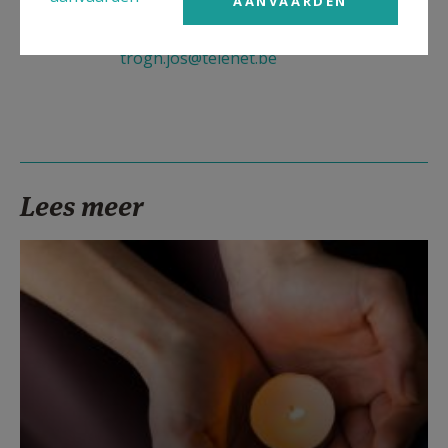
AANVAARDEN
contact: Jos Trogh |
trogh.jos@telenet.be
Lees meer