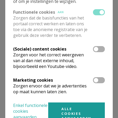
of om je instellingen te wijzigen.
contact: Lena Selleslagh |
Functionele cookies
selleslaghlena@gmail.com
AAN
Zorgen dat de basisfuncties van het
Inspiratie Liturgie: ondersteunt de liturgie in de
portaal correct werken en laten ons
toe via de anonieme registratie van je
gemeenschappen
gebruik deze verder te verbeteren.
contact: Frie Niesten |
frie.niesten@telenet.be
(Sociale) content cookies
Zorgen voor het correct weergeven
Catechese: coördineert de catechese : doopsel,
van al dan niet externe inhoud,
eerste communie, vormsel, huwelijk
bijvoorbeeld een Youtube-video.
contact: zuster Ann Van Steenweghen
Marketing cookies
|
a.vansteenweghen@gmail.com
Zorgen ervoor dat we je advertenties
Financies: beheert de financies
op maat kunnen laten zien.
contact: Frank Clarijs |
Enkel functionele
frank.clarijs@telenet.be
ALLE
cookies
COOKIES
Parochieblad: redactie en abonnementen
aanvaarden