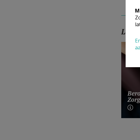
M
Zo
la
Lees
En
a
Bero
Zorg