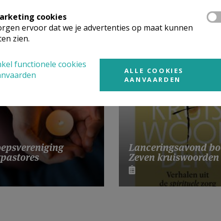
arketing cookies
rgen ervoor dat we je advertenties op maat kunnen
ten zien.
 meer
kel functionele cookies
ALLE COOKIES
anvaarden
AANVAARDEN
Lanceringsavond bo
epsvereniging
Zeven kruiswoorden
pastores