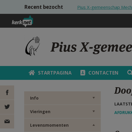
Overslaan en naar de inhoud gaan
Recent bezocht
Pius X-gemeenschap Mech
Pius X-geme
STARTPAGINA
CONTACTEN
Doo
Info
LAATSTE
DEEL OP
Vieringen
AFDRUK
FACEBOOK
DEEL OP
Levensmomenten