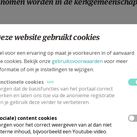
nomen worden in de kerkgemeenscha
 een doop in Pius X :
eze website gebruikt cookies
 Vermeulen
5/41 12 75
el voor een ervaring op maat je voorkeuren in of aanvaard
.vermeulen@telenet.be
le cookies. Bekijk onze
gebruiksvoorwaarden
voor meer
formatie of om je instellingen te wijzigen.
unctionele cookies
AAN
 een groepsdoop:
rgen dat de basisfuncties van het portaal correct
rken en laten ons toe via de anonieme registratie
elleslagh
n je gebruik deze verder te verbeteren.
eslaghlena@gmail.com
Sociale) content cookies
open gaan alleen door in Hombeek en in St-Jan Berchma
rgen voor het correct weergeven van al dan niet
terne inhoud, bijvoorbeeld een Youtube-video.