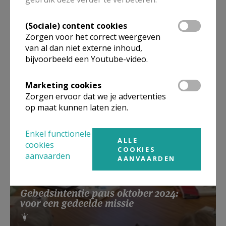
Lanceringsavond boek Zeven
(Sociale) content cookies
kruiswoorden
Zorgen voor het correct weergeven
van al dan niet externe inhoud,
bijvoorbeeld een Youtube-video.
Marketing cookies
Zorgen ervoor dat we je advertenties
op maat kunnen laten zien.
Enkel functionele
ALLE
cookies
COOKIES
aanvaarden
AANVAARDEN
Gebedsintentie paus oktober 2024:
voor een gedeelde missie