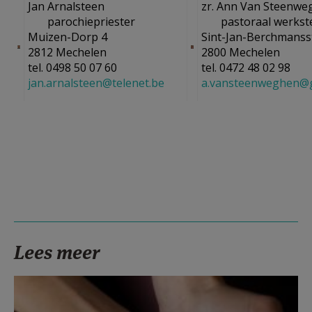
Jan Arnalsteen
zr. Ann Van Steenwe
parochiepriester
pastoraal werkst
Muizen-Dorp 4
Sint-Jan-Berchmanss
Janpasfot11.jpg
an.jpg
2812 Mechelen
2800 Mechelen
tel. 0498 50 07 60
tel. 0472 48 02 98
jan.arnalsteen@telenet.be
a.vansteenweghen@
Lees meer