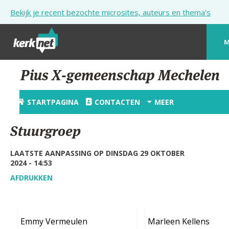
Overslaan en naar de inhoud gaan
Bekijk je recent bezochte microsites, auteurs en thema's
M
STARTPAGINA
Pius X-gemeenschap Mechelen
KERK
STARTPAGINA
CONTACTEN
MEER
VIERINGEN
Stuurgroep
SHOP
LAATSTE AANPASSING OP DINSDAG 29 OKTOBER
ZOEKEN
2024 - 14:53
HULP
AFDRUKKEN
STARTPAGINA PORTAAL
MIJN PAROCHIE
Emmy Vermeulen
Marleen Kellens