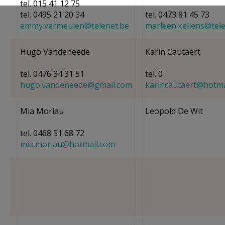
tel. 015 41 12 75
AANMELDEN OF REGISTREREN
tel. 0495 21 20 34
tel. 0473 81 45 73
emmy.vermeulen@telenet.be
marleen.kellens@tel
Hugo Vandeneede
Karin Cautaert
tel. 0476 34 31 51
tel. 0
hugo.vandeneede@gmail.com
karincautaert@hotma
Mia Moriau
Leopold De Wit
tel. 0468 51 68 72
mia.moriau@hotmail.com