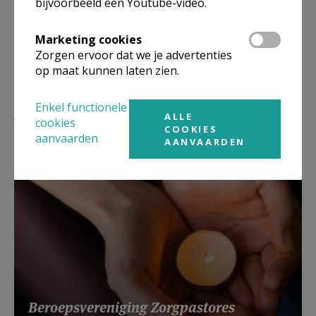
bijvoorbeeld een Youtube-video.
Marketing cookies
Zorgen ervoor dat we je advertenties
op maat kunnen laten zien.
Enkel functionele
Lees meer
ALLE
cookies
COOKIES
aanvaarden
AANVAARDEN
Beroepsvereniging Zorgpastores