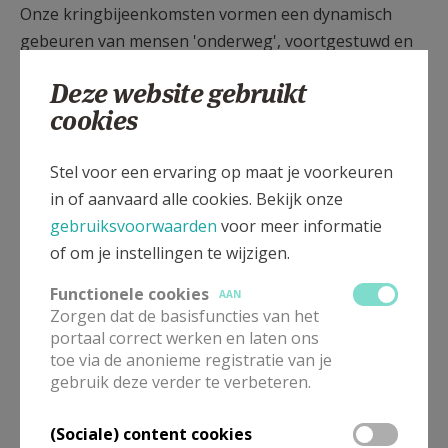
Onze kringbijeenkomsten vormen een dynamisch
gebeuren van mensen 'on­derweg', voortgestuwd en
gedreven door de Geest, die waait waar Hij wil.
Deze website gebruikt
We zijn samen op weg, op tocht om meer mens te
cookies
worden, meer medemens. Onze ontmoeting biedt
kansen tot gesprek, tot zich inleven in elkaars me­
Stel voor een ervaring op maat je voorkeuren
ning, tot ontdekking van boeiende tochtgenoten. In
in of aanvaard alle cookies. Bekijk onze
die samenhorigheid erva­ren we de 'Altijd Aanwezige',
gebruiksvoorwaarden
voor meer informatie
de Goddelijke tochtgenoot.
of om je instellingen te wijzigen.
Onze levensweg gaan is een rusteloos zoeken,
Functionele cookies
AAN
studeren, handelen en bidden, een dynamiek die tot
Zorgen dat de basisfuncties van het
portaal correct werken en laten ons
geloofsverdieping leidt. Mensen die leven van die
toe via de anonieme registratie van je
spiri­tualiteit, hopen een bron van 'welzijn' te zijn voor
gebruik deze verder te verbeteren.
alle leeftijdsgenoten, maar vooral voor de jongere
generatie, die naar 'frisse adem snakt'. Onze tocht is
(Sociale) content cookies