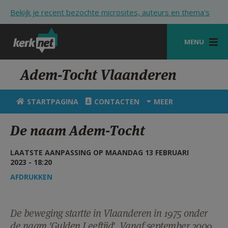
Overslaan en naar de inhoud gaan
Bekijk je recent bezochte microsites, auteurs en thema's
MENU
STARTPAGINA
Adem-Tocht Vlaanderen
KERK
STARTPAGINA
CONTACTEN
MEER
VIERINGEN
De naam Adem-Tocht
SHOP
LAATSTE AANPASSING OP MAANDAG 13 FEBRUARI
ZOEKEN
2023 - 18:20
HULP
AFDRUKKEN
STARTPAGINA PORTAAL
De beweging startte in Vlaanderen in 1975 onder
MIJN PAROCHIE
de naam 'Gulden Leeftijd'. Vanaf september 2009