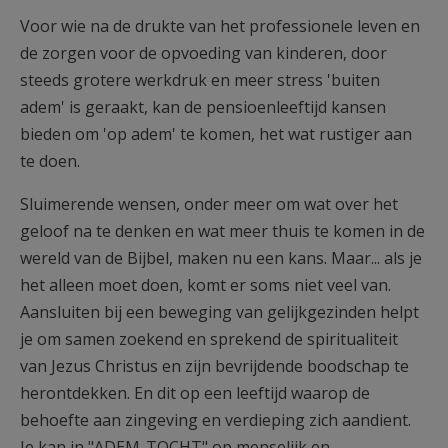
Voor wie na de drukte van het professionele leven en
de zorgen voor de op­voeding van kinderen, door
steeds grotere werkdruk en meer stress 'buiten
adem' is geraakt, kan de pensioenleeftijd kansen
bieden om 'op adem' te ko­men, het wat rustiger aan
te doen.
Sluimerende wensen, onder meer om wat over het
geloof na te denken en wat meer thuis te komen in de
wereld van de Bijbel, maken nu een kans. Maar... als je
het alleen moet doen, komt er soms niet veel van.
Aansluiten bij een beweging van gelijkgezinden helpt
je om samen zoekend en sprekend de spi­ritualiteit
van Jezus Christus en zijn bevrijdende boodschap te
herontdek­ken. En dit op een leeftijd waarop de
behoefte aan zingeving en verdieping zich aandient.
Je kan in "ADEM-TOCHT" op menselijk en