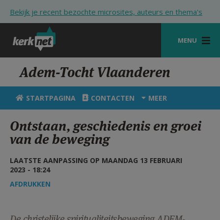
Overslaan en naar de inhoud gaan
Bekijk je recent bezochte microsites, auteurs en thema's
MENU
STARTPAGINA
Adem-Tocht Vlaanderen
KERK
STARTPAGINA
CONTACTEN
MEER
VIERINGEN
Ontstaan, geschiedenis en groei
SHOP
van de beweging
ZOEKEN
LAATSTE AANPASSING OP MAANDAG 13 FEBRUARI
2023 - 18:24
HULP
AFDRUKKEN
STARTPAGINA PORTAAL
MIJN PAROCHIE
De christelijke spiritualiteitsbeweging ADEM-