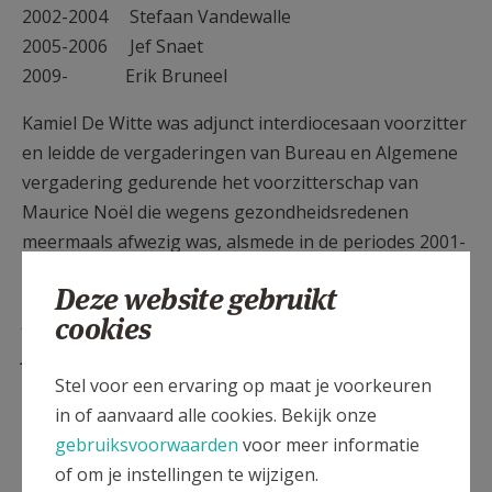
2002-2004 Stefaan Vandewalle
2005-2006 Jef Snaet
2009- Erik Bruneel
Kamiel De Witte was adjunct interdiocesaan voorzitter
en leidde de vergaderingen van Bureau en Algemene
vergadering gedurende het voorzitterschap van
Maurice Noël die wegens gezondheidsredenen
meermaals afwezig was, alsmede in de periodes 2001-
2002, 2004-2005, en 2006-2009.
Deze website gebruikt
De opeenvolgende interdiocesane
cookies
pastores
Stel voor een ervaring op maat je voorkeuren
1989-2000 Robert Raes
in of aanvaard alle cookies. Bekijk onze
2000-2014 Robrecht Michiels
gebruiksvoorwaarden
voor meer informatie
2014-2021 Jan Vanden Berghe
of om je instellingen te wijzigen.