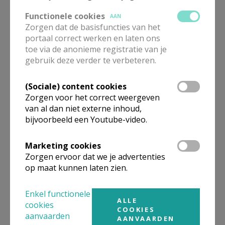
112013_2013_11_20_9999_2
Functionele cookies
AAN
uitsnede.jpg
Zorgen dat de basisfuncties van het
portaal correct werken en laten ons
toe via de anonieme registratie van je
gebruik deze verder te verbeteren.
(Sociale) content cookies
Zorgen voor het correct weergeven
van al dan niet externe inhoud,
bijvoorbeeld een Youtube-video.
Jos Vanachter, voorzitter Mechelen-Brussel en
Marketing cookies
penningmeester (1947-2024)
Zorgen ervoor dat we je advertenties
Jos Vanachter[9026]2.jpg
op maat kunnen laten zien.
Enkel functionele
ALLE
cookies
COOKIES
aanvaarden
AANVAARDEN