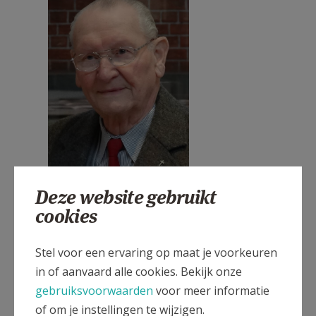
Gaston Suls_3.jpg
Deze website gebruikt
Dokter Dirk Dumoulin
, kring Veurne (Ieper
cookies
1937-2018)
Bert Cleymans
, bestuurslid Antwerpen,
Stel voor een ervaring op maat je voorkeuren
voorzitter kring Hoboken, lid van de
in of aanvaard alle cookies. Bekijk onze
redactieraad (1935-2019)
gebruiksvoorwaarden
voor meer informatie
AV AT
of om je instellingen te wijzigen.