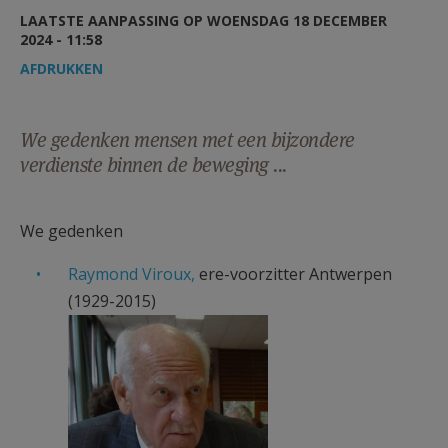
AANMELDEN OF REGISTREREN
LAATSTE AANPASSING OP WOENSDAG 18 DECEMBER
2024 - 11:58
AFDRUKKEN
We gedenken mensen met een bijzondere
verdienste binnen de beweging ...
We gedenken
Raymond Viroux,
ere-voorzitter Antwerpen
(1929-2015)
Raymond Viroux.jpg