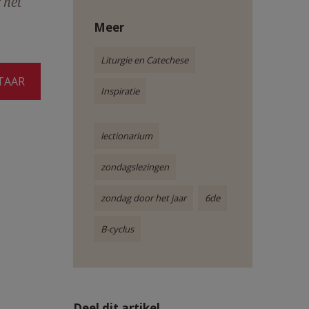
 het
Meer
Liturgie en Catechese
TAAR
Inspiratie
lectionarium
zondagslezingen
zondag door het jaar
6de
B-cyclus
Deel dit artikel