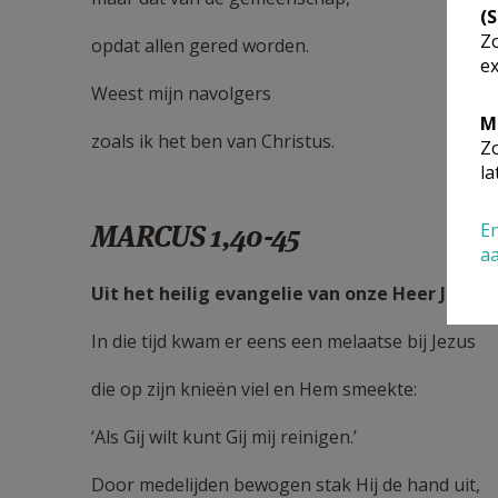
(
Zo
opdat allen gered worden.
ex
Weest mijn navolgers
M
zoals ik het ben van Christus.
Zo
la
MARCUS 1,40-45
En
a
Uit het heilig evangelie van onze Heer Jezus
In die tijd kwam er eens een melaatse bij Jezus
die op zijn knieën viel en Hem smeekte:
‘Als Gij wilt kunt Gij mij reinigen.’
Door medelijden bewogen stak Hij de hand uit,