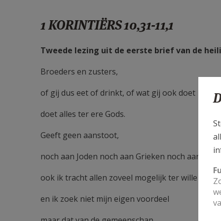
1 KORINTIËRS 10,31-11,1
Tweede lezing uit de eerste brief van de heil
Broeders en zusters,
of gij dus eet of drinkt, of wat gij ook doet
D
doet alles ter ere Gods.
St
Geeft geen aanstoot,
al
in
noch aan Joden noch aan Grieken noch aan Gods
F
ook ik tracht allen zoveel mogelijk ter wille te zij
Zo
we
en ik zoek niet mijn eigen voordeel
va
maar dat van de gemeenschap,