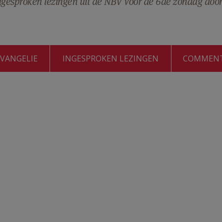
ingesproken lezingen uit de NBV voor de 6de zondag door
EVANGELIE
INGESPROKEN LEZINGEN
COMMEN