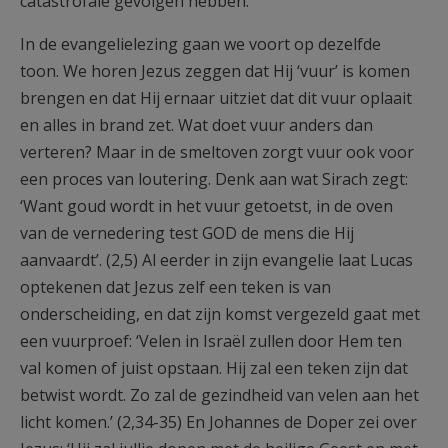
catastrofale gevolgen hebben.
In de evangelielezing gaan we voort op dezelfde
toon. We horen Jezus zeggen dat Hij ‘vuur’ is komen
brengen en dat Hij ernaar uitziet dat dit vuur oplaait
en alles in brand zet. Wat doet vuur anders dan
verteren? Maar in de smeltoven zorgt vuur ook voor
een proces van loutering. Denk aan wat Sirach zegt:
‘Want goud wordt in het vuur getoetst, in de oven
van de vernedering test GOD de mens die Hij
aanvaardt’. (2,5) Al eerder in zijn evangelie laat Lucas
optekenen dat Jezus zelf een teken is van
onderscheiding, en dat zijn komst vergezeld gaat met
een vuurproef: ‘Velen in Israël zullen door Hem ten
val komen of juist opstaan. Hij zal een teken zijn dat
betwist wordt. Zo zal de gezindheid van velen aan het
licht komen.’ (2,34-35) En Johannes de Doper zei over