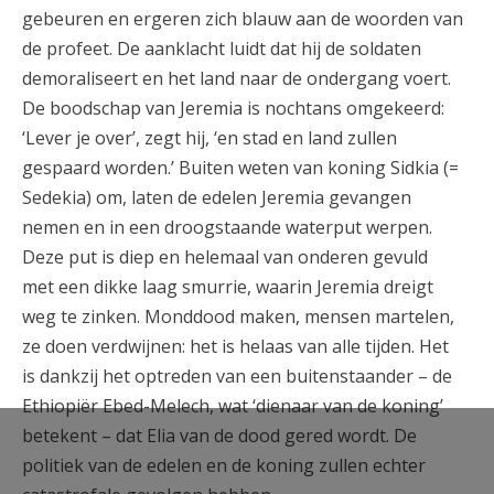
gebeuren en ergeren zich blauw aan de woorden van
de profeet. De aanklacht luidt dat hij de soldaten
demoraliseert en het land naar de ondergang voert.
De boodschap van Jeremia is nochtans omgekeerd:
‘Lever je over’, zegt hij, ‘en stad en land zullen
gespaard worden.’ Buiten weten van koning Sidkia (=
Sedekia) om, laten de edelen Jeremia gevangen
nemen en in een droogstaande waterput werpen.
Deze put is diep en helemaal van onderen gevuld
met een dikke laag smurrie, waarin Jeremia dreigt
weg te zinken. Monddood maken, mensen martelen,
ze doen verdwijnen: het is helaas van alle tijden. Het
is dankzij het optreden van een buitenstaander – de
Ethiopiër Ebed-Melech, wat ‘dienaar van de koning’
betekent – dat Elia van de dood gered wordt. De
politiek van de edelen en de koning zullen echter