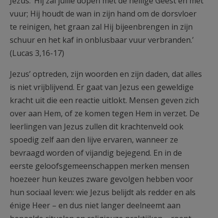
Jezus: ‘Hij zal jullie dopen met de heilige Geest en met
vuur; Hij houdt de wan in zijn hand om de dorsvloer
te reinigen, het graan zal Hij bijeenbrengen in zijn
schuur en het kaf in onblusbaar vuur verbranden.’
(Lucas 3,16-17)
Jezus’ optreden, zijn woorden en zijn daden, dat alles
is niet vrijblijvend. Er gaat van Jezus een geweldige
kracht uit die een reactie uitlokt. Mensen geven zich
over aan Hem, of ze komen tegen Hem in verzet. De
leerlingen van Jezus zullen dit krachtenveld ook
spoedig zelf aan den lijve ervaren, wanneer ze
bevraagd worden of vijandig bejegend. En in de
eerste geloofsgemeenschappen merken mensen
hoezeer hun keuzes zware gevolgen hebben voor
hun sociaal leven: wie Jezus belijdt als redder en als
énige Heer – en dus niet langer deelneemt aan