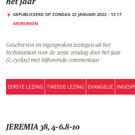
het jaar
AANMELDEN OF REGISTREREN
GEPUBLICEERD OP ZONDAG 23 JANUARI 2022 - 13:17
AFDRUKKEN
Geschreven en ingesproken lezingen uit het
lectionarium voor de 20ste zondag door het jaar
(C-cyclus) met bijhorende commentaar
EERSTE LEZING
TWEEDE LEZING
EVANGELIE
INGESP
JEREMIA 38, 4-6.8-10