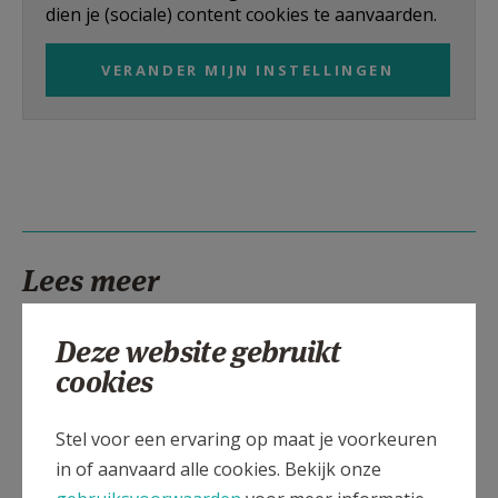
dien je (sociale) content cookies te aanvaarden.
AANMELDEN OF REGISTREREN
VERANDER MIJN INSTELLINGEN
Lees meer
Deze website gebruikt
cookies
Stel voor een ervaring op maat je voorkeuren
in of aanvaard alle cookies. Bekijk onze