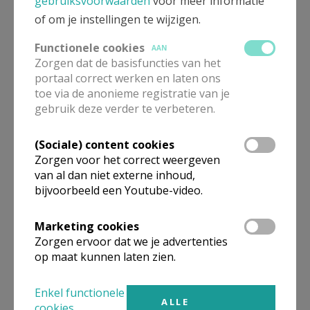
gebruiksvoorwaarden
voor meer informatie
of om je instellingen te wijzigen.
Functionele cookies
AAN
Beroepsvereniging Zorgpastores
Zorgen dat de basisfuncties van het
portaal correct werken en laten ons
toe via de anonieme registratie van je
gebruik deze verder te verbeteren.
(Sociale) content cookies
Zorgen voor het correct weergeven
van al dan niet externe inhoud,
bijvoorbeeld een Youtube-video.
Marketing cookies
Zorgen ervoor dat we je advertenties
op maat kunnen laten zien.
Lanceringsavond boek Zeven
kruiswoorden
Enkel functionele
ALLE
cookies