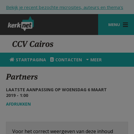
Overslaan en naar de inhoud gaan
Bekijk je recent bezochte microsites, auteurs en thema's
MENU
STARTPAGINA
CCV Cairos
KERK
STARTPAGINA
CONTACTEN
MEER
VIERINGEN
Partners
SHOP
LAATSTE AANPASSING OP WOENSDAG 6 MAART
ZOEKEN
2019 - 1:00
HULP
AFDRUKKEN
STARTPAGINA PORTAAL
MIJN PAROCHIE
Voor het correct weergeven van deze inhoud