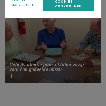
COOKIES
aanvaarden
AANVAARDEN
Gebedsintentie paus oktober 2024:
voor een gedeelde missie