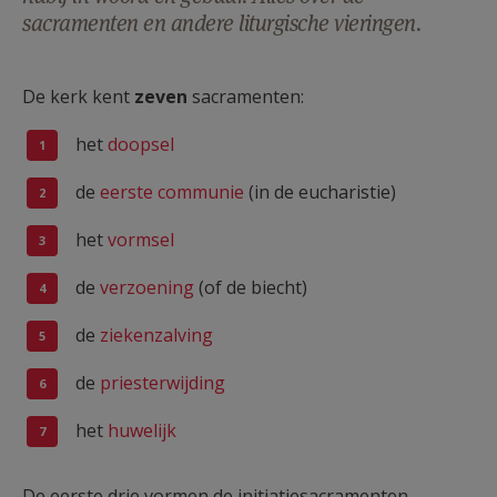
sacramenten en andere liturgische vieringen.
AANMELDEN OF REGISTREREN
De kerk kent
zeven
sacramenten:
het
doopsel
de
eerste communie
(in de eucharistie)
het
vormsel
de
verzoening
(of de biecht)
de
ziekenzalving
de
priesterwijding
het
huwelijk
De eerste drie vormen de initiatiesacramenten