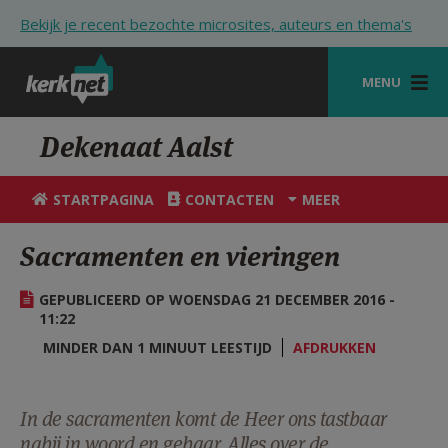
Overslaan en naar de inhoud gaan
Bekijk je recent bezochte microsites, auteurs en thema's
MENU
STARTPAGINA
Dekenaat Aalst
KERK
STARTPAGINA
CONTACTEN
MEER
VIERINGEN
Sacramenten en vieringen
SHOP
GEPUBLICEERD OP WOENSDAG 21 DECEMBER 2016 -
ZOEKEN
11:22
HULP
MINDER DAN 1 MINUUT LEESTIJD
AFDRUKKEN
STARTPAGINA PORTAAL
In de sacramenten komt de Heer ons tastbaar
MIJN PAROCHIE
nabij in woord en gebaar. Alles over de