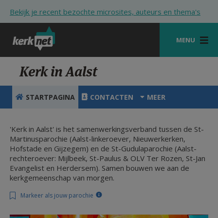
Overslaan en naar de inhoud gaan
Bekijk je recent bezochte microsites, auteurs en thema's
MENU
STARTPAGINA
Kerk in Aalst
KERK
STARTPAGINA
CONTACTEN
MEER
VIERINGEN
SHOP
'Kerk in Aalst' is het samenwerkingsverband tussen de St-
Martinusparochie (Aalst-linkeroever, Nieuwerkerken,
Hofstade en Gijzegem) en de St-Gudulaparochie (Aalst-
ZOEKEN
rechteroever: Mijlbeek, St-Paulus & OLV Ter Rozen, St-Jan
Evangelist en Herdersem). Samen bouwen we aan de
HULP
kerkgemeenschap van morgen.
STARTPAGINA PORTAAL
Markeer als jouw parochie
MIJN PAROCHIE