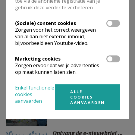
toe via de anonieme registratie van je
gebruik deze verder te verbeteren.
Onze catechumenen zijn
gedoopt en gevormd!
(Sociale) content cookies
Zorgen voor het correct weergeven
van al dan niet externe inhoud,
bijvoorbeeld een Youtube-video.
Samen tegen armoede in
Aalst: verslag 2025
Marketing cookies
Zorgen ervoor dat we je advertenties
op maat kunnen laten zien.
Enkel functionele
Oproep helpende handen in
ALLE
cookies
de diaconie
COOKIES
aanvaarden
AANVAARDEN
Ontvang de e-nieuwbrief ...