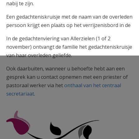
nabij te zijn.
Een gedachteniskruisje met de naam van de overleden
persoon krijgt een plaats op het verrijzenisbord in de
In de gedachtenviering van Allerzielen (1 of 2
november) ontvangt de familie het gedachteniskruisje
van haar overleden geliefde.
Ook daarbuiten, wanneer u behoefte hebt aan een
gesprek kan u contact opnemen met een priester of
pastoraal werker via het
onthaal van het centraal
secretariaat
.
rose-1154830.png