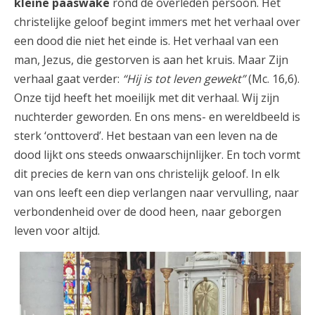
kleine paaswake
rond de overleden persoon. Het
christelijke geloof begint immers met het verhaal over
een dood die niet het einde is. Het verhaal van een
man, Jezus, die gestorven is aan het kruis. Maar Zijn
verhaal gaat verder:
“Hij is tot leven gewekt”
(Mc. 16,6).
Onze tijd heeft het moeilijk met dit verhaal. Wij zijn
nuchterder geworden. En ons mens- en wereldbeeld is
sterk ‘onttoverd’. Het bestaan van een leven na de
dood lijkt ons steeds onwaarschijnlijker. En toch vormt
dit precies de kern van ons christelijk geloof. In elk
van ons leeft een diep verlangen naar vervulling, naar
verbondenheid over de dood heen, naar geborgen
leven voor altijd.
428646616_715330050720156_82978