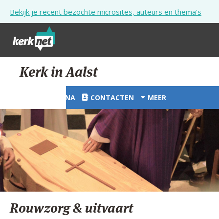
Overslaan en naar de inhoud gaan
Bekijk je recent bezochte microsites, auteurs en thema's
STARTPAGINA
Kerk in Aalst
KERK
STARTPAGINA
CONTACTEN
MEER
VIERINGEN
SHOP
ZOEKEN
HULP
STARTPAGINA PORTAAL
Rouwzorg & uitvaart
MIJN PAROCHIE