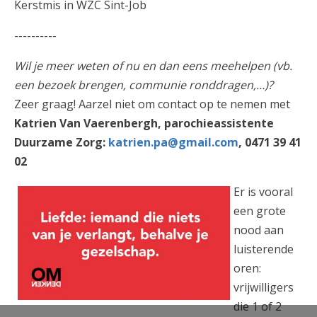
Kerstmis in WZC Sint-Job
----------
Wil je meer weten of nu en dan eens meehelpen (vb.
een bezoek brengen, communie ronddragen,…)?
Zeer graag! Aarzel niet om contact op te nemen met
Katrien Van Vaerenbergh, parochieassistente
Duurzame Zorg:
katrien.pa@gmail.com
, 0471 39 41
02
449160276_879146707573002_53367
Er is vooral
een grote
nood aan
luisterende
oren:
vrijwilligers
die 1 of 2