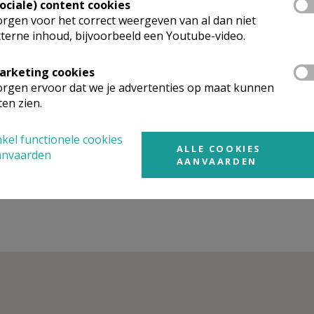
Sociale) content cookies
rgen voor het correct weergeven van al dan niet
terne inhoud, bijvoorbeeld een Youtube-video.
arketing cookies
rgen ervoor dat we je advertenties op maat kunnen
ten zien.
Gebedsintentie pau
eringsavond boek
oktober 2024: voor e
kel functionele cookies
n kruiswoorden
gedeelde missie
ALLE COOKIES
anvaarden
AANVAARDEN