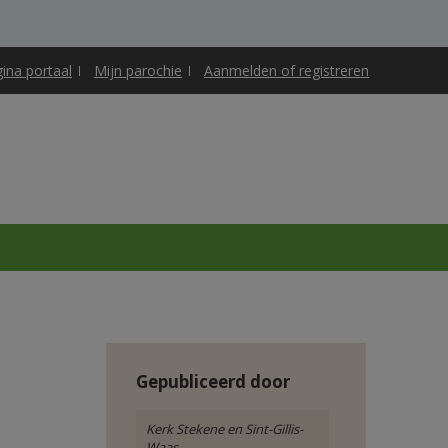
gina portaal
Mijn parochie
Aanmelden of registreren
Gepubliceerd door
Kerk Stekene en Sint-Gillis-
Waas