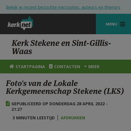
Overslaan en naar de inhoud gaan
Bekijk je recent bezochte microsites, auteurs en thema's
MENU
STARTPAGINA
Kerk Stekene en Sint-Gillis-
Waas
KERK
VIERINGEN
STARTPAGINA
CONTACTEN
MEER
SHOP
Foto's van de Lokale
Kerkgemeenschap Stekene (LKS)
ZOEKEN
HULP
GEPUBLICEERD OP DONDERDAG 28 APRIL 2022 -
21:27
STARTPAGINA PORTAAL
3 MINUTEN LEESTIJD
AFDRUKKEN
MIJN PAROCHIE