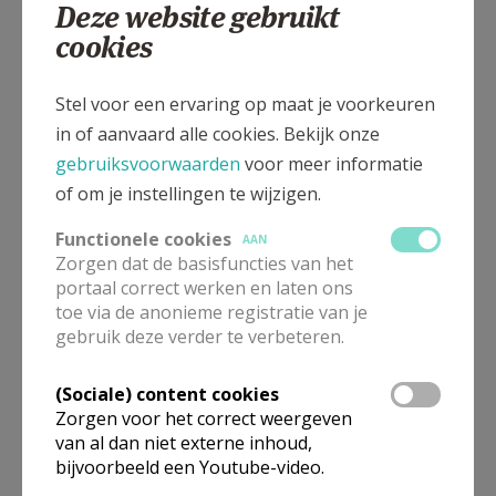
Nieuwjaarsconcert "De Ware Vrienden" 2018
Deze website gebruikt
Nieuwjaarsconcert "De Ware Vrienden" 2019
cookies
n
Nieuwjaarsreceptie Stekene 2017
Nieuwjaarsreceptie Stekene 2018
Nieuw Gelaag (ABRI): bewoners op bedevaart
Stel voor een ervaring op maat je voorkeuren
2018
in of aanvaard alle cookies. Bekijk onze
gebruiksvoorwaarden
voor meer informatie
OKRA Stekene: kerstfeest 2016
o
of om je instellingen te wijzigen.
Open monumentendag Kemzeke 2017
Functionele cookies
AAN
Paarden- en dierenzegening 2016
Zorgen dat de basisfuncties van het
Paarden- en dierenzegening 2018
portaal correct werken en laten ons
Paaswake Stekene 2018
toe via de anonieme registratie van je
Palmzondag 2016
gebruik deze verder te verbeteren.
p
Passiekruis in Stekene 2020
Passiekruis in Stekene (Avondviering) 2020
(Sociale) content cookies
Pastoor Luc: afscheid in WZC Zoetenaard 2018
Zorgen voor het correct weergeven
Pastoor Luc 50 jaar in 2017
van al dan niet externe inhoud,
bijvoorbeeld een Youtube-video.
q
Quiz Davidsfonds Kemzeke 2017