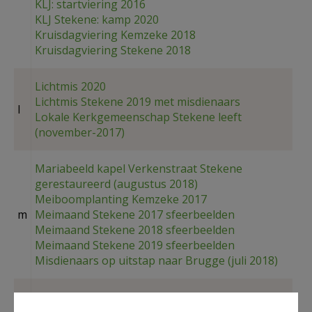
KLJ: startviering 2016
KLJ Stekene: kamp 2020
Kruisdagviering Kemzeke 2018
Kruisdagviering Stekene 2018
Lichtmis 2020
Lichtmis Stekene 2019 met misdienaars
l
Lokale Kerkgemeenschap Stekene leeft
(november-2017)
Mariabeeld kapel Verkenstraat Stekene
gerestaureerd (augustus 2018)
Meiboomplanting Kemzeke 2017
m
Meimaand Stekene 2017 sfeerbeelden
Meimaand Stekene 2018 sfeerbeelden
Meimaand Stekene 2019 sfeerbeelden
Misdienaars op uitstap naar Brugge (juli 2018)
Nieuwjaarsconcert "De Ware Vrienden" 2017