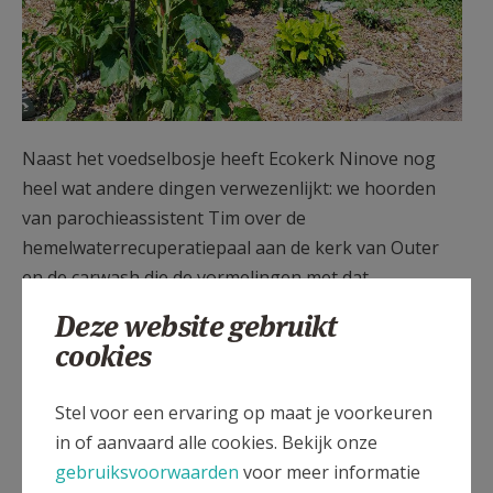
Naast het voedselbosje heeft Ecokerk Ninove nog
heel wat andere dingen verwezenlijkt: we hoorden
van parochieassistent Tim over de
hemelwaterrecuperatiepaal aan de kerk van Outer
en de carwash die de vormelingen met dat
regenwater hebben georganiseerd. Daarnaast
Deze website gebruikt
nodigen ze ook iedereen uit om via groene wegen te
cookies
genieten van de kapelletjes en kerken in Ninove. Ze
stipelden hiervoor
zeven wandelingen
uit die het
Stel voor een ervaring op maat je voorkeuren
mooiste van Ninove met elkaar verbinden. Voor wie
in of aanvaard alle cookies. Bekijk onze
graag op avontuur gaat, zijn er ook bijhorende
gebruiksvoorwaarden
voor meer informatie
zoektochten ontwikkeld bij deze wandelingen. Ideaal