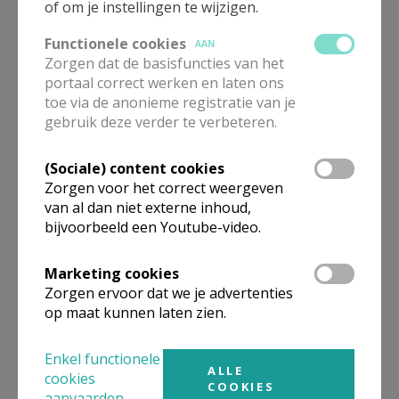
of om je instellingen te wijzigen.
om met de kinderen of kleinkinderen te doen!
Functionele cookies
AAN
Wij wandelden van Ninove naar Outer, via de
Zorgen dat de basisfuncties van het
typische diepe wegen van Ninove. Onderweg
portaal correct werken en laten ons
toe via de anonieme registratie van je
dankten we God voor Zijn schepping met zang en
gebruik deze verder te verbeteren.
gebed. In de kerk van Outer was er een fris biertje
om te proeven, een zoektocht voor de kinderen en
(Sociale) content cookies
verkoeling voor alle wandelaars. Na afloop van de
Zorgen voor het correct weergeven
wandeling was iedereen moe, maar tevreden. Bij één
van al dan niet externe inhoud,
deelnemer klonk het achteraf: “Deze
bijvoorbeeld een Youtube-video.
Ecokerkwandelingen zijn voor herhaling vatbaar, ik
kijk al uit naar volgend jaar!”.
Marketing cookies
Zorgen ervoor dat we je advertenties
Wandelaars.jpg
op maat kunnen laten zien.
Enkel functionele
ALLE
cookies
COOKIES
aanvaarden