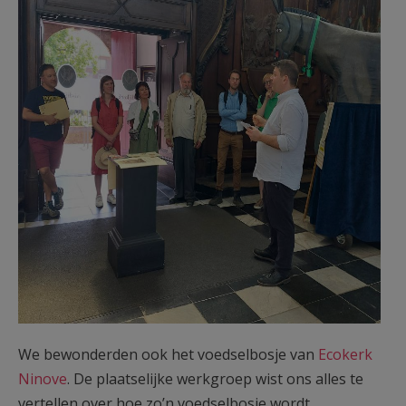
We bewonderden ook het voedselbosje van
Ecokerk
Ninove
. De plaatselijke werkgroep wist ons alles te
vertellen over hoe zo’n voedselbosje wordt