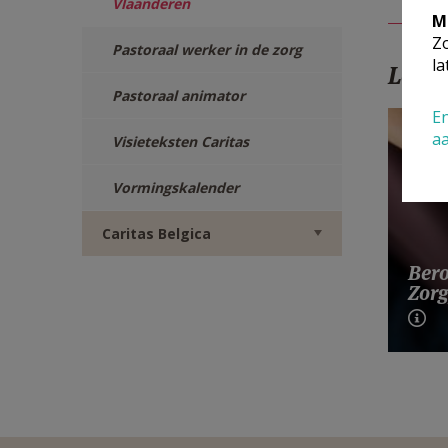
Vlaanderen
M
Zo
Pastoraal werker in de zorg
la
Lees
Pastoraal animator
En
a
Visieteksten Caritas
Vormingskalender
Caritas Belgica
Bero
Zorg