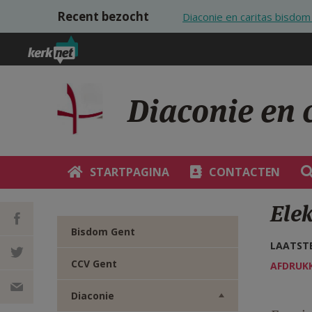
Overslaan en naar de inhoud gaan
Recent bezocht
Diaconie en caritas bisdo
Diaconie en 
STARTPAGINA
CONTACTEN
Ele
Bisdom Gent
LAATSTE
DEEL OP
CCV Gent
AFDRUK
FACEBOOK
DEEL OP
Diaconie