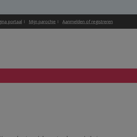
gina portaal
Mijn parochie
Aanmelden of registreren