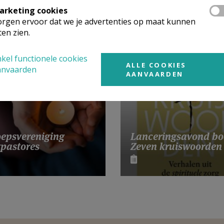
arketing cookies
rgen ervoor dat we je advertenties op maat kunnen
ten zien.
 meer
kel functionele cookies
ALLE COOKIES
anvaarden
AANVAARDEN
Lanceringsavond bo
epsvereniging
Zeven kruiswoorden
pastores