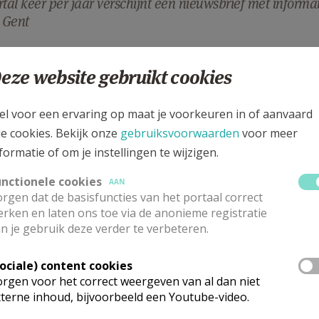
rtal keer per jaar verschijnt een nieuwsbrief met informat
 Gent
ing nieuwsbrief.jpg
eze website gebruikt cookies
el voor een ervaring op maat je voorkeuren in of aanvaard
le cookies. Bekijk onze
gebruiksvoorwaarden
voor meer
formatie of om je instellingen te wijzigen.
unctionele cookies
AAN
rgen dat de basisfuncties van het portaal correct
rken en laten ons toe via de anonieme registratie
n je gebruik deze verder te verbeteren.
nschrijven op de elektronische nieuwsbrief
et archief van de elektronische nieuwsbrief bekijken
Sociale) content cookies
rgen voor het correct weergeven van al dan niet
terne inhoud, bijvoorbeeld een Youtube-video.