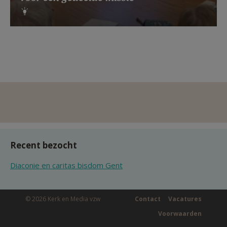
Recent bezocht
Diaconie en caritas bisdom Gent
© 2026 Kerk en Media vzw
Contact
Vacatures
Voorwaarden