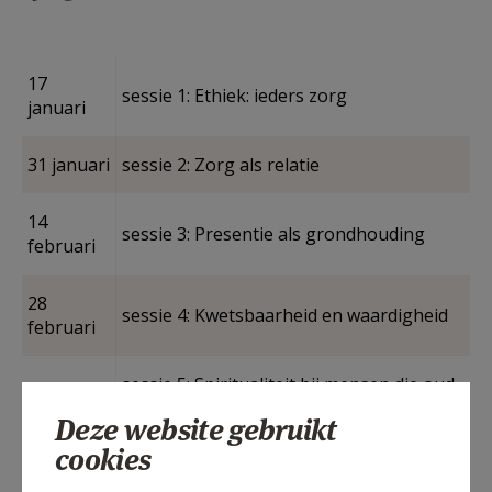
17
sessie 1: Ethiek: ieders zorg
januari
31 januari
sessie 2: Zorg als relatie
14
sessie 3: Presentie als grondhouding
februari
28
sessie 4: Kwetsbaarheid en waardigheid
februari
sessie 5: Spiritualiteit bij mensen die oud
14 maart
of ziek zijn
Deze website gebruikt
cookies
sessie 6: Intervisie, reflectie en
28 maart
uitwisseling