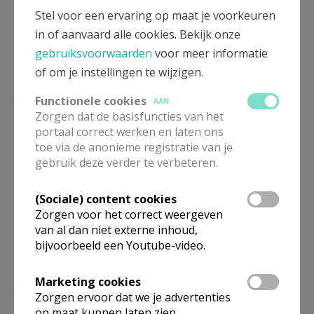
Stel voor een ervaring op maat je voorkeuren
in of aanvaard alle cookies. Bekijk onze
gebruiksvoorwaarden
voor meer informatie
of om je instellingen te wijzigen.
Docenten en begeleiders
Functionele cookies
AAN
Zorgen dat de basisfuncties van het
Gabriëlle Christenhuz (Zorg-Saam, Zusters
portaal correct werken en laten ons
Kindsheid Jesu)
toe via de anonieme registratie van je
gebruik deze verder te verbeteren.
Marc Peersman (CCV Gent)
Stijn Van den Bossche (Zorg-Saam, Zusters
(Sociale) content cookies
Kindsheid Jesu)
Zorgen voor het correct weergeven
Paul Vanden Berghe (Bisdom Gent)
van al dan niet externe inhoud,
bijvoorbeeld een Youtube-video.
Kostprijs
Marketing cookies
Zorgen ervoor dat we je advertenties
op maat kunnen laten zien.