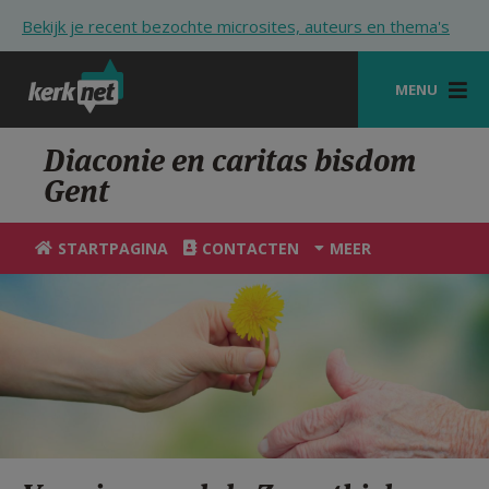
Overslaan en naar de inhoud gaan
Bekijk je recent bezochte microsites, auteurs en thema's
MENU
STARTPAGINA
Diaconie en caritas bisdom
Gent
KERK
VIERINGEN
STARTPAGINA
CONTACTEN
MEER
SHOP
ZOEKEN
HULP
STARTPAGINA PORTAAL
MIJN PAROCHIE