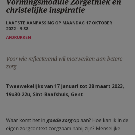
Vormingsmodule Zorgethiek en
AANMELDEN OF REGISTREREN
christelijke inspiratie
LAATSTE AANPASSING OP MAANDAG 17 OKTOBER
2022 - 9:38
AFDRUKKEN
Voor wie reflecterend wil meewerken aan betere
zorg
Tweewekelijks van 17 januari tot 28 maart 2023,
19u30-22u, Sint-Baafshuis, Gent
Waar komt het in
goede zorg
op aan? Hoe kan ik in de
eigen zorgcontext zorgzaam nabij zijn? Menselijke