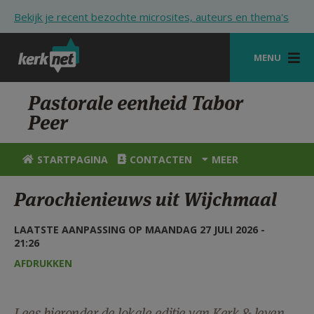
Overslaan en naar de inhoud gaan
Bekijk je recent bezochte microsites, auteurs en thema's
MENU
STARTPAGINA
Pastorale eenheid Tabor
Peer
KERK
VIERINGEN
STARTPAGINA
CONTACTEN
MEER
SHOP
Parochienieuws uit Wijchmaal
ZOEKEN
LAATSTE AANPASSING OP MAANDAG 27 JULI 2026 -
HULP
21:26
AFDRUKKEN
STARTPAGINA PORTAAL
MIJN PAROCHIE
Lees hieronder de lokale editie van Kerk & leven