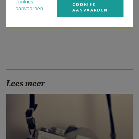
cookies
COOKIES
aanvaarden
AANVAARDEN
Wijchmaal -
Sint-
(Wordt aangevuld)
Elisabethschool
Lees meer