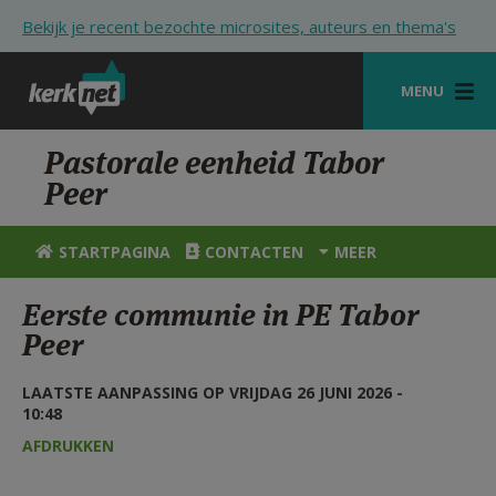
Overslaan en naar de inhoud gaan
Bekijk je recent bezochte microsites, auteurs en thema's
MENU
STARTPAGINA
Pastorale eenheid Tabor
Peer
KERK
VIERINGEN
STARTPAGINA
CONTACTEN
MEER
SHOP
Eerste communie in PE Tabor
Peer
ZOEKEN
HULP
LAATSTE AANPASSING OP VRIJDAG 26 JUNI 2026 -
10:48
STARTPAGINA PORTAAL
AFDRUKKEN
MIJN PAROCHIE