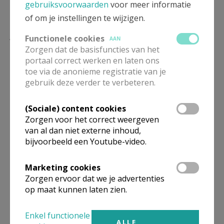
gebruiksvoorwaarden
voor meer informatie
of om je instellingen te wijzigen.
2028
Functionele cookies
AAN
Zorgen dat de basisfuncties van het
portaal correct werken en laten ons
toe via de anonieme registratie van je
Parochie
Datum en uur in 2028
gebruik deze verder te verbeteren.
Peer
(Wordt aangevuld)
(Sociale) content cookies
Zorgen voor het correct weergeven
van al dan niet externe inhoud,
Grote-Brogel en
(Wordt aangevuld)
bijvoorbeeld een Youtube-video.
Erpekom
Marketing cookies
Linde en Wauberg
(Wordt aangevuld)
Zorgen ervoor dat we je advertenties
op maat kunnen laten zien.
Wijchmaal
(Wordt aangevuld)
Enkel functionele
Kleine-Brogel
(Wordt aangevuld)
ALLE