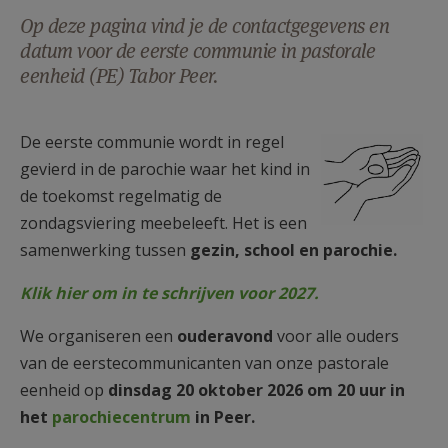
AANMELDEN OF REGISTREREN
Op deze pagina vind je de contactgegevens en
datum voor de eerste communie in pastorale
eenheid (PE) Tabor Peer.
127C.png
De eerste communie wordt in regel
gevierd in de parochie waar het kind in
de toekomst regelmatig de
zondagsviering meebeleeft. Het is een
samenwerking tussen
gezin, school en parochie.
Klik hier om in te schrijven voor 2027.
We organiseren een
ouderavond
voor alle ouders
van de eerstecommunicanten van onze pastorale
eenheid op
dinsdag 20 oktober 2026 om 20 uur in
het
parochiecentrum
in Peer.