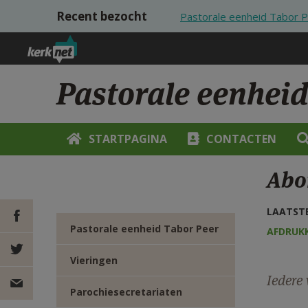
Overslaan en naar de inhoud gaan
Recent bezocht
Pastorale eenheid Tabor 
Pastorale eenheid
STARTPAGINA
CONTACTEN
Abo
LAATSTE
Pastorale eenheid Tabor Peer
AFDRUK
DEEL OP
Vieringen
Iedere 
FACEBOOK
DEEL OP
Parochiesecretariaten