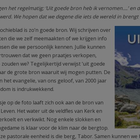
en het regelmatig; ‘Uit goede bron heb ik vernomen….’ en d
 werd. We hopen dat we degene die iets de wereld in breng
oede bron
ochieblad is zo’n goede bron. Wij schrijven over
iten die we zelf meemaakten of we krijgen info
sen die we persoonlijk kennen. Jullie kunnen
rtrouwen dat we geen praatjes verkopen,
zouden we? Tegelijkertijd verwijst ‘uit goede
aar de grote bron waaruit wij mogen putten. De
n het evangelie, van ons geloof, van 2000 jaar
ndom is indrukwekkend.
sje op de foto laaft zich ook aan de bron van
Leven. Het water uit de veldfles van Kerk en
erkoelt en verkwikt. Nog enkele slokken en
ngedame is klaar voor de klim naar de bergtop.
ze pastorale eenheid is die berg, Tabor. Samen kunnen we