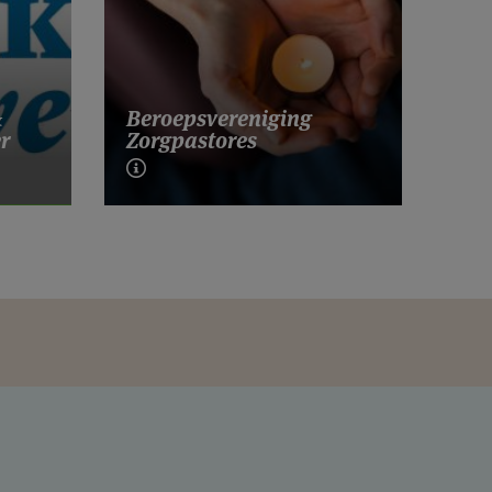
&
Beroepsvereniging
er
Zorgpastores