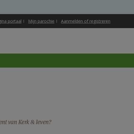
gina portaal
Mijn parochie
Aanmelden of registreren
ent van Kerk & leven?