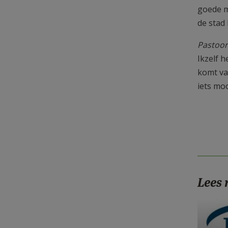
goede m
de stad
Pastoor
Ikzelf 
komt va
iets moo
Lees