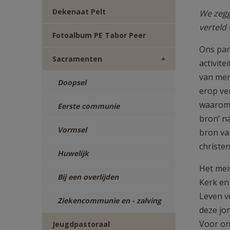
TWITTER
DEEL
Dekenaat Pelt
We zegg
verteld
VIA
Fotoalbum PE Tabor Peer
uit g
Ons par
Sacramenten
E-
activite
van men
Doopsel
MAIL
erop ve
waarom 
Eerste communie
bron’ n
Vormsel
bron va
christe
Huwelijk
Het mei
Bij een overlijden
Kerk en 
Leven v
Ziekencommunie en - zalving
deze jo
Voor on
Jeugdpastoraal