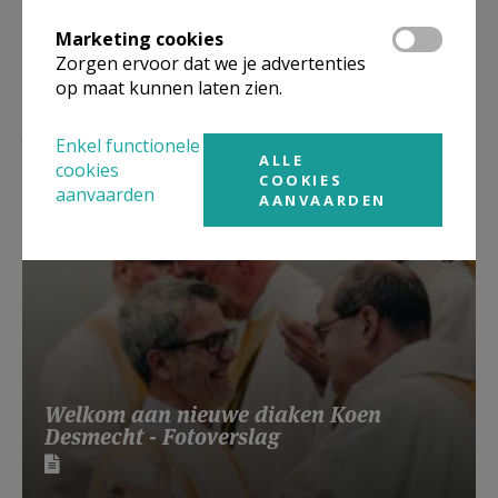
Marketing cookies
Zorgen ervoor dat we je advertenties
op maat kunnen laten zien.
Lees meer
Enkel functionele
ALLE
cookies
COOKIES
aanvaarden
AANVAARDEN
Welkom aan nieuwe diaken Koen
Desmecht - Fotoverslag