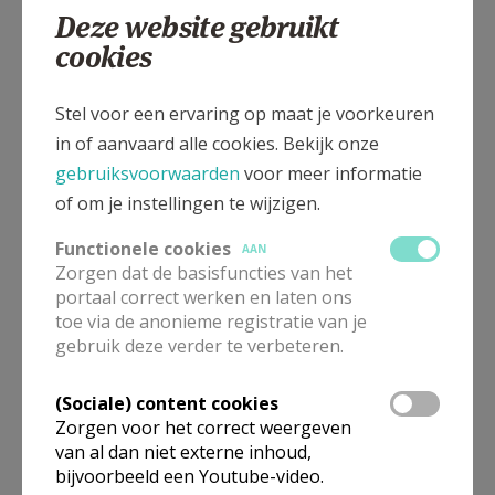
Deze website gebruikt
cookies
Gepubliceerd door
Stel voor een ervaring op maat je voorkeuren
Interdiocesane Commissie van het Permanent
Diaconaat
in of aanvaard alle cookies. Bekijk onze
gebruiksvoorwaarden
voor meer informatie
of om je instellingen te wijzigen.
Meer
Functionele cookies
AAN
Artikel
Zorgen dat de basisfuncties van het
portaal correct werken en laten ons
toe via de anonieme registratie van je
gebruik deze verder te verbeteren.
(Sociale) content cookies
Deel dit artikel
Zorgen voor het correct weergeven
van al dan niet externe inhoud,
bijvoorbeeld een Youtube-video.