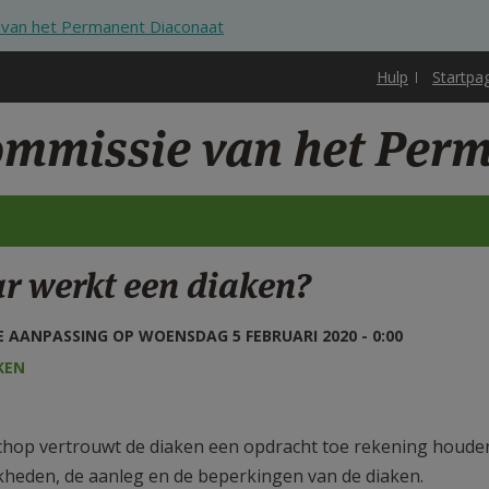
 van het Permanent Diaconaat
Hulp
Startpa
ommissie van het Per
r werkt een diaken?
 AANPASSING OP WOENSDAG 5 FEBRUARI 2020 - 0:00
KEN
chop vertrouwt de diaken een opdracht toe rekening houde
kheden, de aanleg en de beperkingen van de diaken.