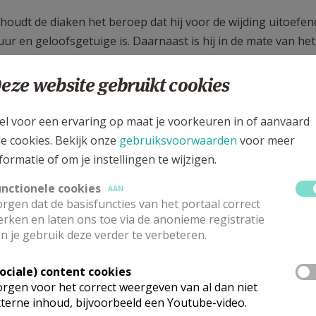
oudt de diaken het beroep dat hij voor de wijding uitoefende
uur en geloofsgetuige is. Daarnaast is hij in de mate van he
chop kan de diaken ook vragen om deeltijds of voltijds een t
eze website gebruikt cookies
f bejaarden, in specifieke diaconale werkvelden (bv. bij ged
es, in het vormingswerk of in de administratieve en financië
el voor een ervaring op maat je voorkeuren in of aanvaard
j ook werkt, wanneer de diaken gehuwd is, zal zijn eerste aa
le cookies. Bekijk onze
gebruiksvoorwaarden
voor meer
formatie of om je instellingen te wijzigen.
 weten?
unctionele cookies
AAN
rgen dat de basisfuncties van het portaal correct
mpjes; projecten
rken en laten ons toe via de anonieme registratie
gstelling?
n je gebruik deze verder te verbeteren.
Sociale) content cookies
erover met de contactpersoon van jouw bisdom
rgen voor het correct weergeven van al dan niet
terne inhoud, bijvoorbeeld een Youtube-video.