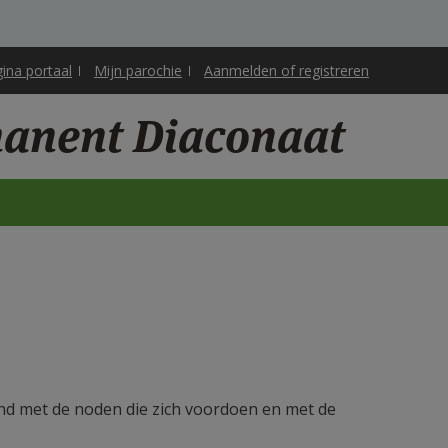
gina portaal
Mijn parochie
Aanmelden of registreren
manent Diaconaat
nd met de noden die zich voordoen en met de