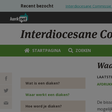
Overslaan en naar de inhoud gaan
Recent bezocht
Interdiocesane Commissie
Interdiocesane C
STARTPAGINA
ZOEKEN
Waa
LAATSTE
Wat is een diaken?
AFDRUK
DEEL OP
Waar werkt een diaken?
De biss
FACEBOOK
DEEL OP
Hoe word je diaken?
mogelij