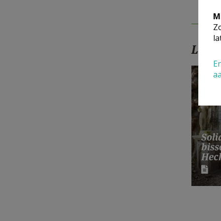
M
Zo
la
Lees
En
a
Soli
bis
Hec