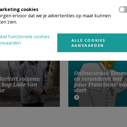
arketing cookies
rgen ervoor dat we je advertenties op maat kunnen
ten zien.
 meer
kel functionele cookies
ALLE COOKIES
anvaarden
AANVAARDEN
Onlinecursus ‘Drom
dariteit volgens:
en veranderen met
schop Lode Van
paus Franciscus’ va
ke
start