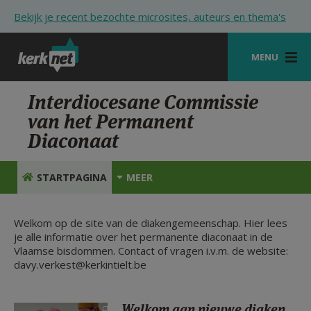
Overslaan en naar de inhoud gaan
Bekijk je recent bezochte microsites, auteurs en thema's
MENU
STARTPAGINA
Interdiocesane Commissie
van het Permanent
KERK
Diaconaat
VIERINGEN
STARTPAGINA
MEER
SHOP
ZOEKEN
Welkom op de site van de diakengemeenschap. Hier lees
je alle informatie over het permanente diaconaat in de
HULP
Vlaamse bisdommen. Contact of vragen i.v.m. de website:
davy.verkest@kerkintielt.be
STARTPAGINA PORTAAL
MIJN PAROCHIE
Welkom aan nieuwe diaken