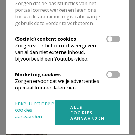
Zorgen dat de basisfuncties van het
portaal correct werken en laten ons
toe via de anonieme registratie van je
gebruik deze verder te verbeteren.
Interdiocesane studie- en
(Sociale) content cookies
ontmoetingsdag
Zorgen voor het correct weergeven
van al dan niet externe inhoud,
bijvoorbeeld een Youtube-video.
Marketing cookies
Jaarlijkse retraite
Zorgen ervoor dat we je advertenties
diakengezinnen bisdom
Brugge
op maat kunnen laten zien.
Enkel functionele
ALLE
cookies
COOKIES
aanvaarden
Vlaamse diaken op
AANVAARDEN
slotzitting Synodale Weg