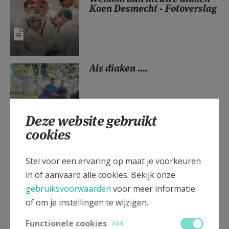
Koen Desmecht - Fotoverslag
AANMELDEN OF REGISTREREN
Als diaken ....
Deze website gebruikt
cookies
Tom Wolput werd op
roepingenzondag tot diaken
gewijd.
Stel voor een ervaring op maat je voorkeuren
in of aanvaard alle cookies. Bekijk onze
gebruiksvoorwaarden
voor meer informatie
of om je instellingen te wijzigen.
Dit ambt wordt vaak
onderschat
Functionele cookies
AAN