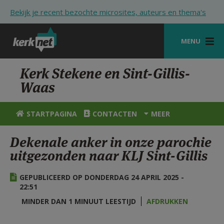
Overslaan en naar de inhoud gaan
Bekijk je recent bezochte microsites, auteurs en thema's
MENU
STARTPAGINA
Kerk Stekene en Sint-Gillis-
Waas
KERK
VIERINGEN
STARTPAGINA
CONTACTEN
MEER
SHOP
Dekenale anker in onze parochie
uitgezonden naar KLJ Sint-Gillis
ZOEKEN
HULP
GEPUBLICEERD OP DONDERDAG 24 APRIL 2025 -
22:51
STARTPAGINA PORTAAL
MINDER DAN 1 MINUUT LEESTIJD
AFDRUKKEN
MIJN PAROCHIE