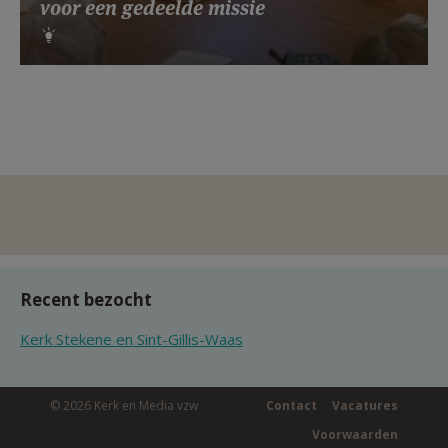
voor een gedeelde missie
Recent bezocht
Kerk Stekene en Sint-Gillis-Waas
© 2026 Kerk en Media vzw
Contact
Vacatures
Voorwaarden