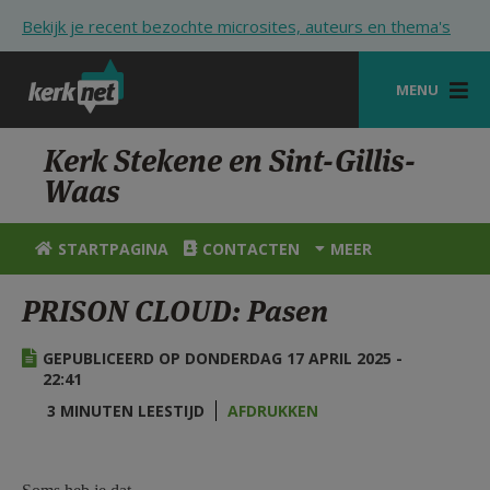
Overslaan en naar de inhoud gaan
Bekijk je recent bezochte microsites, auteurs en thema's
MENU
STARTPAGINA
Kerk Stekene en Sint-Gillis-
Waas
KERK
VIERINGEN
STARTPAGINA
CONTACTEN
MEER
SHOP
PRISON CLOUD: Pasen
ZOEKEN
GEPUBLICEERD OP DONDERDAG 17 APRIL 2025 -
HULP
22:41
3 MINUTEN LEESTIJD
AFDRUKKEN
STARTPAGINA PORTAAL
MIJN PAROCHIE