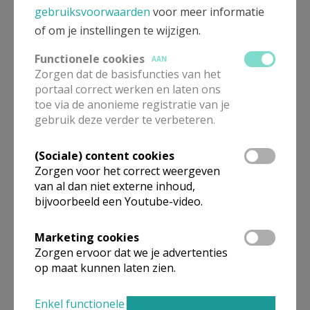
gebruiksvoorwaarden
voor meer informatie
of om je instellingen te wijzigen.
Maar boven alles zegt Zijn boodschap: Ik ben en Ik zal er zijn.
Onvoorwaardelijk. Ook wanneer je fouten maakt. Ook
Functionele cookies
AAN
wanneer je vertrouwen beschaamd is. Ook wanneer je
Zorgen dat de basisfuncties van het
portaal correct werken en laten ons
buitengesloten wordt.
toe via de anonieme registratie van je
Ja, zelfs dan mag je op God rekenen. Durf te vertrouwen.
gebruik deze verder te verbeteren.
Koester Zijn onvoorwaardelijke liefde. En voel hoe Hij je
draagt in je mens-zijn. Hij is mild met ons en blijft geloven in
(Sociale) content cookies
de mens.
Zorgen voor het correct weergeven
van al dan niet externe inhoud,
bijvoorbeeld een Youtube-video.
En dan gebeurt wat ook met Pasen gebeurt: de mens staat weer
op. Voelt zich bevrijd.
Marketing cookies
Zorgen ervoor dat we je advertenties
Niet meer blijven hangen in de duisternis. Niet meer gebonden
op maat kunnen laten zien.
blijven aan het verleden. Maar verlost van wat je gevangen
hield.
Enkel functionele