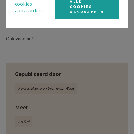
ALLE
Je herboren voelen, omdat de Liefde alles overwint. Omdat
cookies
COOKIES
Zijn liefde jou draagt – over alle duisternis heen.
aanvaarden
AANVAARDEN
Pasen is weer opstaan.
Ook voor jou!
Gepubliceerd door
Kerk Stekene en Sint-Gillis-Waas
Meer
Artikel