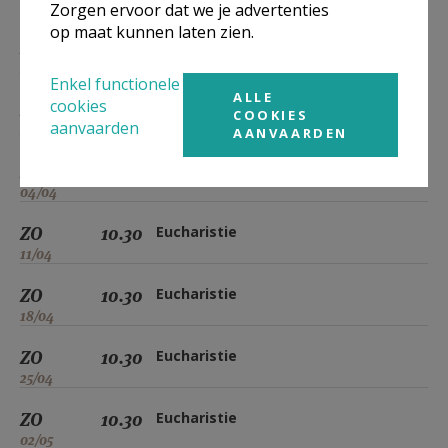
14/03
Zorgen ervoor dat we je advertenties
op maat kunnen laten zien.
ZO
10.30
Eucharistie
21/03
Enkel functionele
ALLE
cookies
ZO
10.30
Eucharistie
COOKIES
aanvaarden
28/03
AANVAARDEN
ZO
10.30
Eucharistie
04/04
ZO
10.30
Eucharistie
11/04
ZO
10.30
Eucharistie
18/04
ZO
10.30
Eucharistie
25/04
ZO
10.30
Eucharistie
02/05