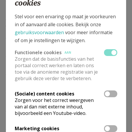
cookies
24/01
Stel voor een ervaring op maat je voorkeuren
ZO
10.30
Eucharistie
in of aanvaard alle cookies. Bekijk onze
31/01
gebruiksvoorwaarden
voor meer informatie
ZO
10.30
Eucharistie
of om je instellingen te wijzigen.
07/02
Functionele cookies
AAN
ZO
10.30
Eucharistie
Zorgen dat de basisfuncties van het
14/02
portaal correct werken en laten ons
toe via de anonieme registratie van je
ZO
10.30
Eucharistie
gebruik deze verder te verbeteren.
21/02
ZO
10.30
Eucharistie
(Sociale) content cookies
28/02
Zorgen voor het correct weergeven
van al dan niet externe inhoud,
ZO
10.30
Eucharistie
bijvoorbeeld een Youtube-video.
07/03
ZO
10.30
Eucharistie
Marketing cookies