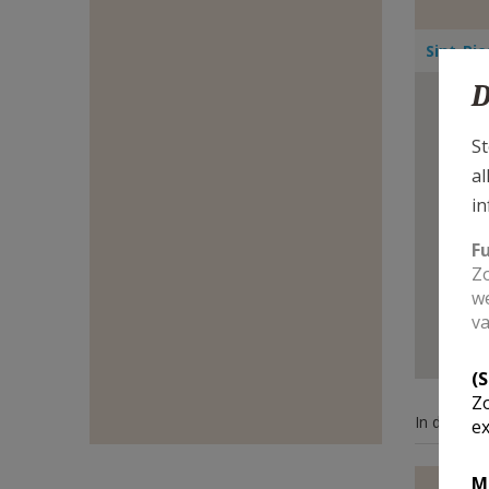
E-
Sint-Pi
MAIL
D
St
al
in
F
Zo
we
va
(
Zo
In deze ke
ex
M