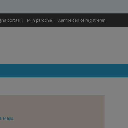
gina portaal
Mijn parochie
Aanmelden of registreren
e Maps