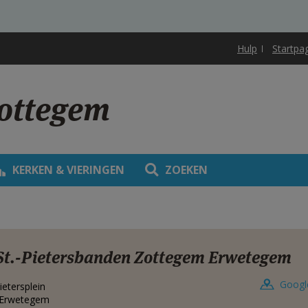
Hulp
Startpa
Zottegem
KERKEN & VIERINGEN
ZOEKEN
St.-Pietersbanden Zottegem Erwetegem
Googl
ietersplein
Erwetegem