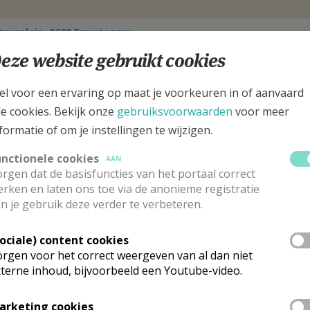
etersplein, 9620 Erwetegem
eze website gebruikt cookies
el voor een ervaring op maat je voorkeuren in of aanvaard
le cookies. Bekijk onze
gebruiksvoorwaarden
voor meer
formatie of om je instellingen te wijzigen.
unctionele cookies
AAN
rgen dat de basisfuncties van het portaal correct
rken en laten ons toe via de anonieme registratie
n je gebruik deze verder te verbeteren.
Sociale) content cookies
rgen voor het correct weergeven van al dan niet
rk vinden geen weekendvieringen plaats. Via de onderstaande lijst ka
terne inhoud, bijvoorbeeld een Youtube-video.
arketing cookies