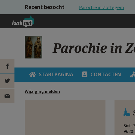
Overslaan en naar de inhoud gaan
Recent bezocht
Parochie in Zottegem
Parochie in 
STARTPAGINA
CONTACTEN
DEEL OP
Wijziging melden
FACEBOOK
DEEL OP
TWITTER
DEEL
Sint-P
VIA
9620