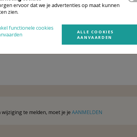
mgeving
rgen ervoor dat we je advertenties op maat kunnen
ten zien.
t gevonden wat je zocht? Hier vind je links naar kerken, eve
urt.
kel functionele cookies
ALLE COOKIES
anvaarden
AANVAARDEN
rken in of nabij
Erwetegem
wijziging te melden, moet je je
AANMELDEN