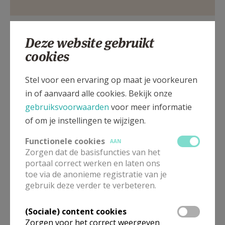
AANMELDEN OF REGISTREREN
Sint-Lievensplein, 9550 Sint-Lievens-Esse
Deze website gebruikt
cookies
Stel voor een ervaring op maat je voorkeuren
in of aanvaard alle cookies. Bekijk onze
gebruiksvoorwaarden
voor meer informatie
of om je instellingen te wijzigen.
Functionele cookies
AAN
Zorgen dat de basisfuncties van het
portaal correct werken en laten ons
toe via de anonieme registratie van je
gebruik deze verder te verbeteren.
In deze kerk vinden geen weekendvieringen plaats. Via de
onderstaande lijst kan je het aanbod van kerken in de buurt
raadplegen.
(Sociale) content cookies
Zorgen voor het correct weergeven