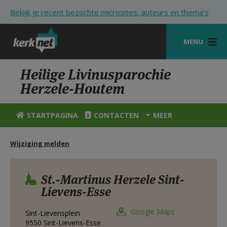
Overslaan en naar de inhoud gaan
Bekijk je recent bezochte microsites, auteurs en thema's
MENU
STARTPAGINA
Heilige Livinusparochie
Herzele-Houtem
KERK
VIERINGEN
STARTPAGINA
CONTACTEN
MEER
SHOP
Wijziging melden
ZOEKEN
HULP
St.-Martinus Herzele Sint-
Lievens-Esse
STARTPAGINA PORTAAL
Google Maps
Sint-Lievensplein
MIJN PAROCHIE
9550
Sint-Lievens-Esse