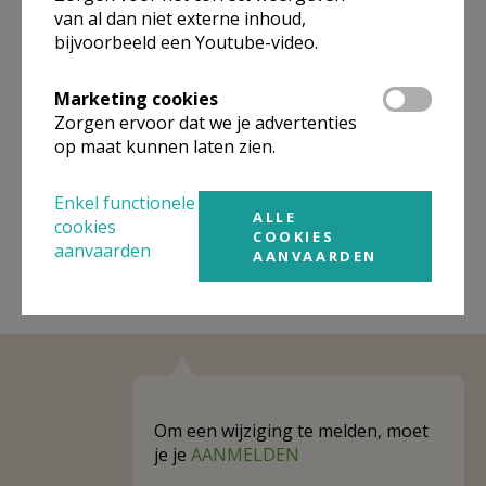
Omgeving
van al dan niet externe inhoud,
bijvoorbeeld een Youtube-video.
Niet gevonden wat je zocht? Hier vind je
links naar kerken, eventueel van andere
Marketing cookies
Zorgen ervoor dat we je advertenties
organisaties, in de buurt.
op maat kunnen laten zien.
Kerken in of nabij
Sint-Lievens-Esse
Enkel functionele
ALLE
cookies
COOKIES
aanvaarden
AANVAARDEN
Om een wijziging te melden, moet
je je
AANMELDEN