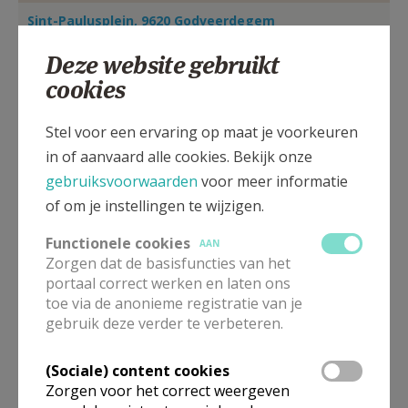
AANMELDEN OF REGISTREREN
Sint-Paulusplein, 9620 Godveerdegem
Deze website gebruikt
cookies
Stel voor een ervaring op maat je voorkeuren
in of aanvaard alle cookies. Bekijk onze
gebruiksvoorwaarden
voor meer informatie
of om je instellingen te wijzigen.
Functionele cookies
AAN
Zorgen dat de basisfuncties van het
portaal correct werken en laten ons
toe via de anonieme registratie van je
In deze kerk vinden geen weekendvieringen plaats. Via de
gebruik deze verder te verbeteren.
onderstaande lijst kan je het aanbod van kerken in de buurt
raadplegen.
(Sociale) content cookies
Omgeving
Zorgen voor het correct weergeven