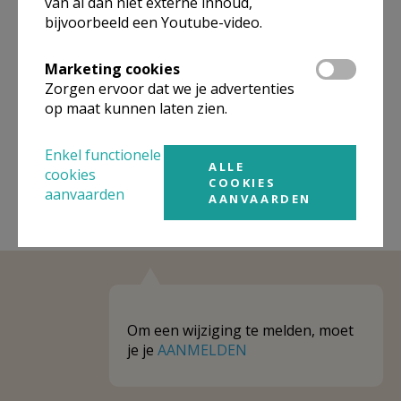
van al dan niet externe inhoud,
bijvoorbeeld een Youtube-video.
Niet gevonden wat je zocht? Hier vind je
links naar kerken, eventueel van andere
Marketing cookies
organisaties, in de buurt.
Zorgen ervoor dat we je advertenties
op maat kunnen laten zien.
Kerken in of nabij
Godveerdegem
Enkel functionele
ALLE
cookies
COOKIES
aanvaarden
AANVAARDEN
Om een wijziging te melden, moet
je je
AANMELDEN