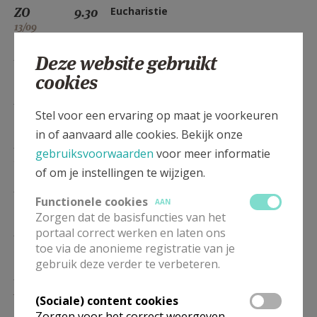
ZO
9.30
Eucharistie
13/09
ZO
9.30
Eucharistie
Deze website gebruikt
11/10
cookies
ZO
9.30
Eucharistie
Stel voor een ervaring op maat je voorkeuren
08/11
in of aanvaard alle cookies. Bekijk onze
ZO
9.30
Woord- en Communiedienst
gebruiksvoorwaarden
voor meer informatie
29/11
of om je instellingen te wijzigen.
ZO
9.30
Eucharistie
Functionele cookies
13/12
AAN
Zorgen dat de basisfuncties van het
ZO
9.30
Eucharistie
portaal correct werken en laten ons
10/01
toe via de anonieme registratie van je
gebruik deze verder te verbeteren.
ZO
9.30
Woord- en Communiedienst
31/01
(Sociale) content cookies
Zorgen voor het correct weergeven