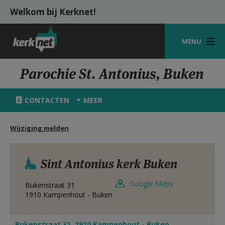
Overslaan en naar de inhoud gaan
Welkom bij Kerknet!
MENU
STARTPAGINA
Parochie St. Antonius, Buken
KERK
CONTACTEN
MEER
VIERINGEN
Wijziging melden
SHOP
ZOEKEN
Sint Antonius kerk Buken
HULP
Google Maps
Bukenstraat 31
MIJN PAROCHIE
1910
Kampenhout - Buken
AANMELDEN OF REGISTREREN
Bukenstraat 31, 1910 Kampenhout - Buken