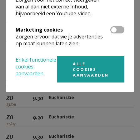
ZO
9.30
Eucharistie
van al dan niet externe inhoud,
14/02
bijvoorbeeld een Youtube-video.
ZO
9.30
Eucharistie
14/03
Marketing cookies
Zorgen ervoor dat we je advertenties
ZO
9.30
Eucharistie
op maat kunnen laten zien.
11/04
ZO
9.30
Eucharistie
Enkel functionele
ALLE
09/05
cookies
COOKIES
aanvaarden
AANVAARDEN
ZO
9.30
Woord- en Communiedienst
30/05
ZO
9.30
Eucharistie
13/06
ZO
9.30
Eucharistie
11/07
ZO
9.30
Eucharistie