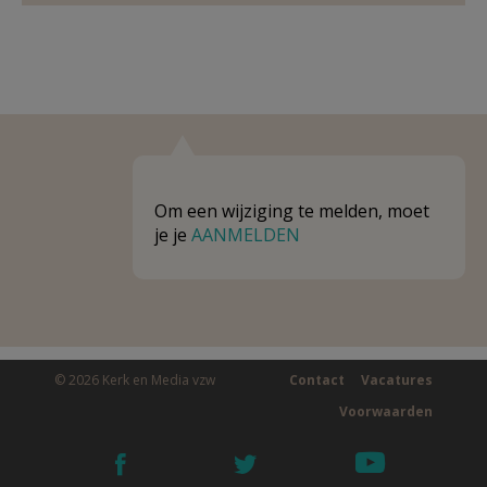
Om een wijziging te melden, moet
je je
AANMELDEN
© 2026 Kerk en Media vzw
Contact
Vacatures
Voorwaarden