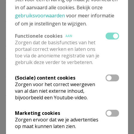
ZO
10.30
Eucharistie
in of aanvaard alle cookies. Bekijk onze
17/01
gebruiksvoorwaarden
voor meer informatie
ZO
10.30
Eucharistie
of om je instellingen te wijzigen.
24/01
Functionele cookies
AAN
ZO
10.30
Eucharistie
Zorgen dat de basisfuncties van het
31/01
portaal correct werken en laten ons
toe via de anonieme registratie van je
ZO
10.30
Eucharistie
gebruik deze verder te verbeteren.
07/02
ZO
10.30
Eucharistie
(Sociale) content cookies
14/02
Zorgen voor het correct weergeven
van al dan niet externe inhoud,
ZO
10.30
Eucharistie
bijvoorbeeld een Youtube-video.
21/02
ZO
10.30
Eucharistie
Marketing cookies
28/02
Zorgen ervoor dat we je advertenties
op maat kunnen laten zien.
ZO
10.30
Eucharistie