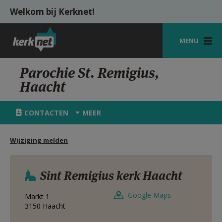
Overslaan en naar de inhoud gaan
Welkom bij Kerknet!
MENU
STARTPAGINA
Parochie St. Remigius,
Haacht
KERK
VIERINGEN
CONTACTEN
MEER
SHOP
Wijziging melden
ZOEKEN
HULP
Sint Remigius kerk Haacht
MIJN PAROCHIE
Google Maps
Markt 1
3150
Haacht
AANMELDEN OF REGISTREREN