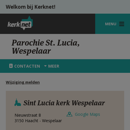
Overslaan en naar de inhoud gaan
Welkom bij Kerknet!
MENU
STARTPAGINA
Parochie St. Lucia,
Wespelaar
KERK
VIERINGEN
CONTACTEN
MEER
SHOP
Wijziging melden
ZOEKEN
HULP
Sint Lucia kerk Wespelaar
MIJN PAROCHIE
Google Maps
Nieuwstraat 8
3150
Haacht - Wespelaar
AANMELDEN OF REGISTREREN