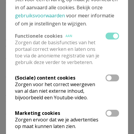
ZO
9.15
Eucharistie
in of aanvaard alle cookies. Bekijk onze
17/01
gebruiksvoorwaarden
voor meer informatie
ZO
9.15
Eucharistie
of om je instellingen te wijzigen.
24/01
Functionele cookies
AAN
ZO
9.15
Eucharistie
Zorgen dat de basisfuncties van het
31/01
portaal correct werken en laten ons
toe via de anonieme registratie van je
ZO
9.15
Eucharistie
gebruik deze verder te verbeteren.
07/02
ZO
9.15
Eucharistie
(Sociale) content cookies
14/02
Zorgen voor het correct weergeven
van al dan niet externe inhoud,
ZO
9.15
Eucharistie
bijvoorbeeld een Youtube-video.
21/02
ZO
9.15
Eucharistie
Marketing cookies
28/02
Zorgen ervoor dat we je advertenties
op maat kunnen laten zien.
ZO
9.15
Eucharistie