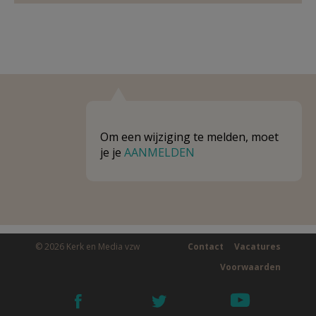
Om een wijziging te melden, moet
je je
AANMELDEN
© 2026 Kerk en Media vzw
Contact
Vacatures
Voorwaarden