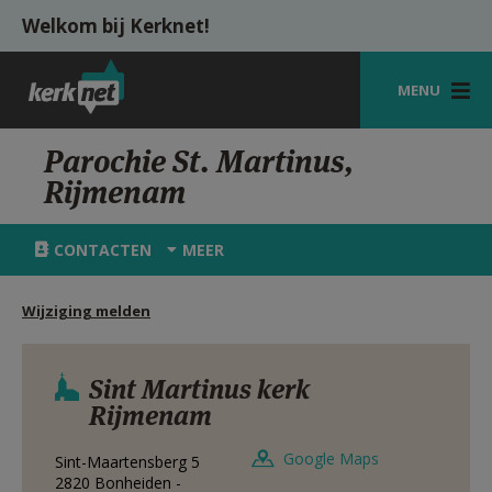
Overslaan en naar de inhoud gaan
Welkom bij Kerknet!
MENU
STARTPAGINA
Parochie St. Martinus,
Rijmenam
KERK
VIERINGEN
CONTACTEN
MEER
SHOP
Wijziging melden
ZOEKEN
HULP
Sint Martinus kerk
Rijmenam
MIJN PAROCHIE
Google Maps
Sint-Maartensberg 5
AANMELDEN OF REGISTREREN
2820
Bonheiden -