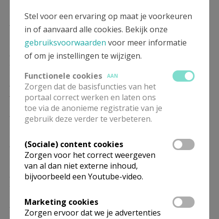
10/01
Stel voor een ervaring op maat je voorkeuren
ZO
11.00
Eucharistie
in of aanvaard alle cookies. Bekijk onze
17/01
gebruiksvoorwaarden
voor meer informatie
ZO
11.00
Eucharistie
of om je instellingen te wijzigen.
24/01
Functionele cookies
AAN
ZO
11.00
Eucharistie
Zorgen dat de basisfuncties van het
31/01
portaal correct werken en laten ons
toe via de anonieme registratie van je
ZO
11.00
Eucharistie
gebruik deze verder te verbeteren.
07/02
ZO
11.00
Eucharistie
(Sociale) content cookies
Zorgen voor het correct weergeven
14/02
van al dan niet externe inhoud,
ZO
11.00
Eucharistie
bijvoorbeeld een Youtube-video.
21/02
Marketing cookies
ZO
11.00
Eucharistie
Zorgen ervoor dat we je advertenties
28/02