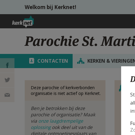
Overslaan en naar de inhoud gaan
Welkom bij Kerknet!
Parochie St. Mar
CONTACTEN
KERKEN & VIERINGE
D
DEEL OP
Verbe
S
Deze parochie of kerkverbonden
organisatie is niet actief op Kerknet.
St
FACEBOOK
DEEL OP
al
Ben je betrokken bij deze
Bek
in
TWITTER
DEEL
van
parochie of organisatie? Maak
via
onze laagdrempelige
F
VIA
oplossing
ook deel uit van de
Zo
digitale ontmoetingsplaats van