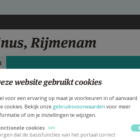
tinus, Rijmenam
N
eze website gebruikt cookies
rgen
int Martinus kerk Rijmenam
el voor een ervaring op maat je voorkeuren in of aanvaard
le cookies. Bekijk onze
gebruiksvoorwaarden
voor meer
ijk de details voor de weekendvieringen die doorgaan in deze kerk, h
formatie of om je instellingen te wijzigen.
 de kerk, alsook een lijst met kerken in de buurt.
unctionele cookies
AAN
rgen dat de basisfuncties van het portaal correct
ALLE DETAILS TONEN