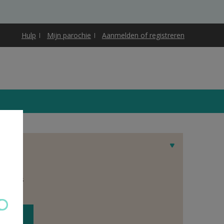
Hulp
Mijn parochie
Aanmelden of registreren
et adres