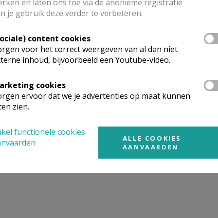
rken en laten ons toe via de anonieme registratie
n je gebruik deze verder te verbeteren.
mgeving
Sociale) content cookies
rgen voor het correct weergeven van al dan niet
terne inhoud, bijvoorbeeld een Youtube-video.
t gevonden wat je zocht? Hier vind je links naar kerken, eve
urt.
arketing cookies
rgen ervoor dat we je advertenties op maat kunnen
rken in of nabij
Bonheiden - Rijmenam
ten zien.
kel functionele cookies
ALLE COOKIES
anvaarden
AANVAARDEN