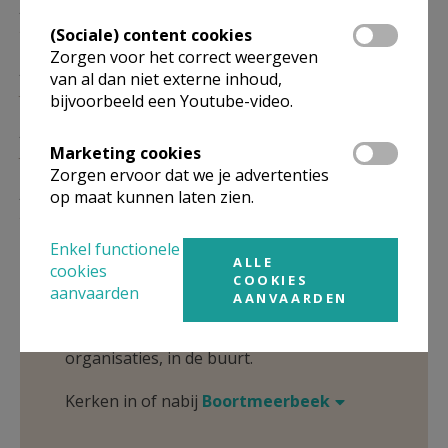
ZO
11.00
Eucharistie
29/11
(Sociale) content cookies
Zorgen voor het correct weergeven
ZO
11.00
Eucharistie
van al dan niet externe inhoud,
31/01
bijvoorbeeld een Youtube-video.
ZO
11.00
Eucharistie
Marketing cookies
30/05
Zorgen ervoor dat we je advertenties
ZO
11.00
Eucharistie
op maat kunnen laten zien.
29/08
Enkel functionele
Omgeving
ALLE
cookies
COOKIES
aanvaarden
AANVAARDEN
Niet gevonden wat je zocht? Hier vind je
links naar kerken, eventueel van andere
organisaties, in de buurt.
Kerken in of nabij
Boortmeerbeek