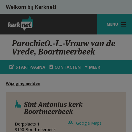
Overslaan en naar de inhoud gaan
Welkom bij Kerknet!
MENU
STARTPAGINA
ParochieO.-L.-Vrouw van de
Vrede, Boortmeerbeek
KERK
VIERINGEN
STARTPAGINA
CONTACTEN
MEER
SHOP
Wijziging melden
ZOEKEN
HULP
Sint Antonius kerk
Boortmeerbeek
MIJN PAROCHIE
Google Maps
Dorpplaats 1
AANMELDEN OF REGISTREREN
3190
Boortmeerbeek