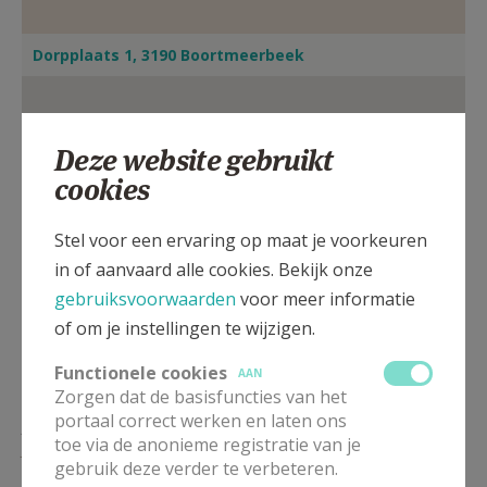
Dorpplaats 1, 3190 Boortmeerbeek
Deze website gebruikt
cookies
Stel voor een ervaring op maat je voorkeuren
in of aanvaard alle cookies. Bekijk onze
gebruiksvoorwaarden
voor meer informatie
of om je instellingen te wijzigen.
Functionele cookies
AAN
Zorgen dat de basisfuncties van het
portaal correct werken en laten ons
ZO
11.00
Eucharistie
toe via de anonieme registratie van je
30/08
gebruik deze verder te verbeteren.