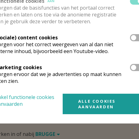
unctionele cookies
AAN
rgen dat de basisfuncties van het portaal correct
rken en laten ons toe via de anonieme registratie
rgen
n je gebruik deze verder te verbeteren.
egijnhof Annexe Brugge
Sociale) content cookies
deze kerk vinden geen weekendvieringen plaats. Bekijk de details voor
rgen voor het correct weergeven van al dan niet
 de kerk, alsook een lijst met kerken in de buurt.
terne inhoud, bijvoorbeeld een Youtube-video.
arketing cookies
ALLE DETAILS TONEN
rgen ervoor dat we je advertenties op maat kunnen
ten zien.
mgeving
kel functionele cookies
ALLE COOKIES
anvaarden
AANVAARDEN
t gevonden wat je zocht? Hier vind je links naar kerken, eve
urt.
rken in of nabij
BRUGGE