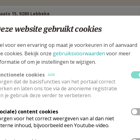
laats 15, 9280 Lebbeke
eze website gebruikt cookies
el voor een ervaring op maat je voorkeuren in of aanvaard
le cookies. Bekijk onze
gebruiksvoorwaarden
voor meer
formatie of om je instellingen te wijzigen.
unctionele cookies
AAN
rgen dat de basisfuncties van het portaal correct
rken en laten ons toe via de anonieme registratie
n je gebruik deze verder te verbeteren.
Sociale) content cookies
rgen voor het correct weergeven van al dan niet
astoor
terne inhoud, bijvoorbeeld een Youtube-video.
ert
Leenknegt
Stuur een mailtje