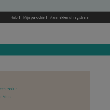
Hulp
Mijn parochie
Aanmelden of registreren
een mailtje
e Maps