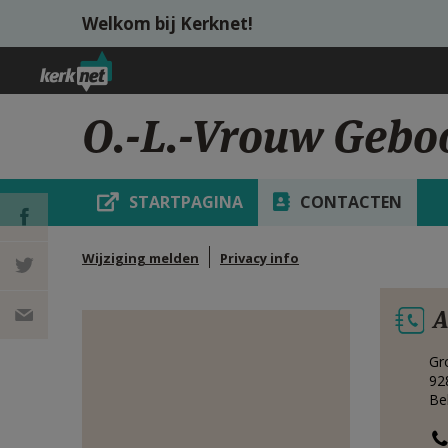
Overslaan en naar de inhoud gaan
Welkom bij Kerknet!
O.-L.-Vrouw Gebo
STARTPAGINA
CONTACTEN
Wijziging melden
Privacy info
DEEL OP
A
FACEBOOK
DEEL OP
Gr
TWITTER
DEEL
92
Be
VIA