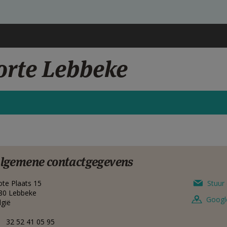
orte Lebbeke
lgemene contactgegevens
ote Plaats 15
Stuur 
80
Lebbeke
Googl
lgië
32 52 41 05 95