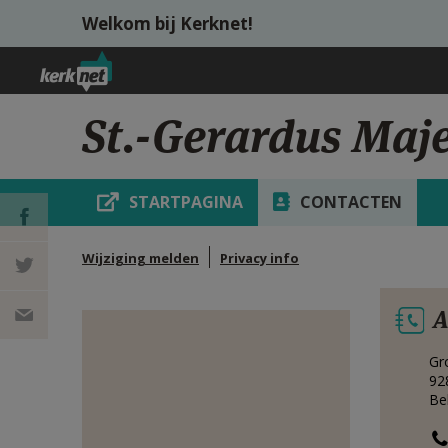
Overslaan en naar de inhoud gaan
Welkom bij Kerknet!
St.-Gerardus Maje
STARTPAGINA
CONTACTEN
Wijziging melden
Privacy info
DEEL OP
A
FACEBOOK
DEEL OP
Gr
TWITTER
DEEL
92
Be
VIA