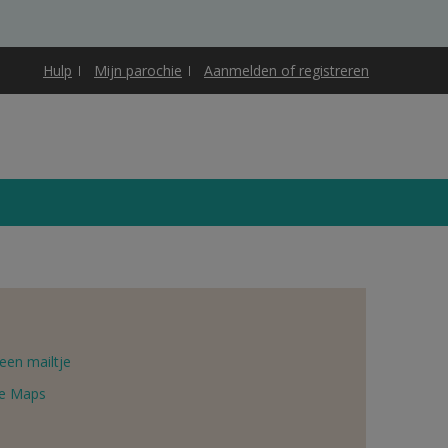
Hulp
Mijn parochie
Aanmelden of registreren
een mailtje
e Maps