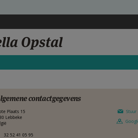
lla Opstal
lgemene contactgegevens
ote Plaats 15
Stuur 
80
Lebbeke
Googl
lgië
32 52 41 05 95