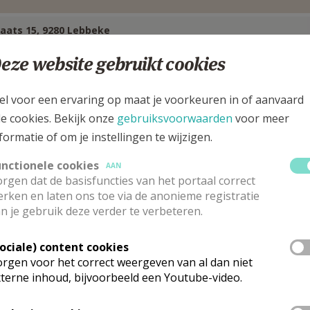
laats 15, 9280 Lebbeke
eze website gebruikt cookies
el voor een ervaring op maat je voorkeuren in of aanvaard
le cookies. Bekijk onze
gebruiksvoorwaarden
voor meer
formatie of om je instellingen te wijzigen.
unctionele cookies
AAN
rgen dat de basisfuncties van het portaal correct
rken en laten ons toe via de anonieme registratie
n je gebruik deze verder te verbeteren.
Sociale) content cookies
rgen voor het correct weergeven van al dan niet
astoor
terne inhoud, bijvoorbeeld een Youtube-video.
ert
Leenknegt
Stuur een mailtje