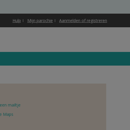
Hulp
Mijn parochie
Aanmelden of registreren
een mailtje
e Maps