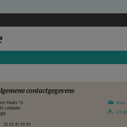
e
lgemene contactgegevens
ote Plaats 15
Stuur 
80
Lebbeke
Googl
lgië
32 52 41 05 95