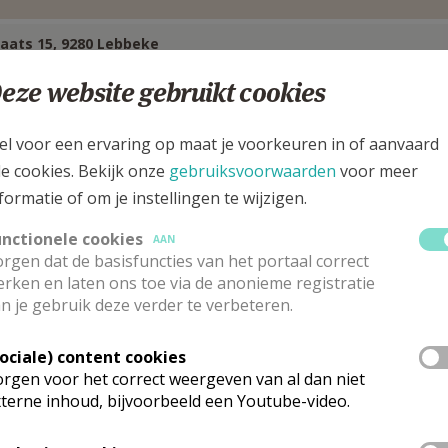
laats 15, 9280 Lebbeke
eze website gebruikt cookies
el voor een ervaring op maat je voorkeuren in of aanvaard
le cookies. Bekijk onze
gebruiksvoorwaarden
voor meer
formatie of om je instellingen te wijzigen.
unctionele cookies
AAN
rgen dat de basisfuncties van het portaal correct
rken en laten ons toe via de anonieme registratie
n je gebruik deze verder te verbeteren.
Sociale) content cookies
rgen voor het correct weergeven van al dan niet
astoor
terne inhoud, bijvoorbeeld een Youtube-video.
ert
Leenknegt
Stuur een mailtje