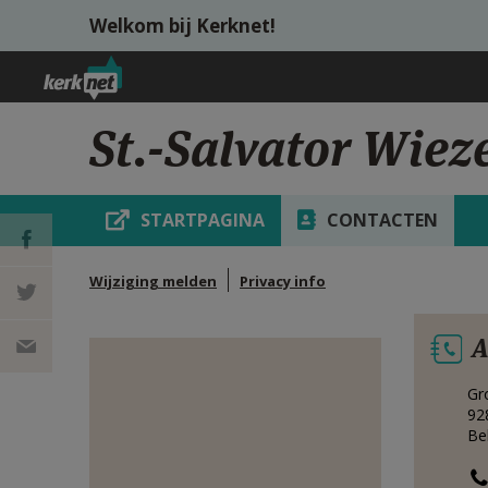
Overslaan en naar de inhoud gaan
Welkom bij Kerknet!
St.-Salvator Wiez
STARTPAGINA
CONTACTEN
Wijziging melden
Privacy info
DEEL OP
A
FACEBOOK
DEEL OP
Gr
TWITTER
DEEL
92
Be
VIA