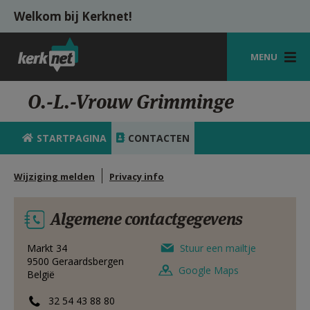
Overslaan en naar de inhoud gaan
Welkom bij Kerknet!
MENU
STARTPAGINA
O.-L.-Vrouw Grimminge
KERK
STARTPAGINA
CONTACTEN
VIERINGEN
Wijziging melden
Privacy info
SHOP
ZOEKEN
Algemene contactgegevens
HULP
Markt 34
Stuur een mailtje
9500
Geraardsbergen
MIJN PAROCHIE
Google Maps
België
AANMELDEN OF REGISTREREN
32 54 43 88 80