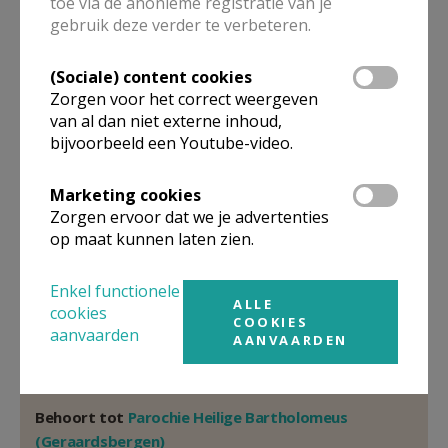
toe via de anonieme registratie van je
Pastoor
gebruik deze verder te verbeteren.
Emmanuel
Vidts
Kasteelstraat 18
(Sociale) content cookies
9620
Zottegem
Zorgen voor het correct weergeven
van al dan niet externe inhoud,
32 476 422 271
bijvoorbeeld een Youtube-video.
Stuur een mailtje
Marketing cookies
Google Maps
Zorgen ervoor dat we je advertenties
op maat kunnen laten zien.
Organisatiestructuur
Enkel functionele
ALLE
cookies
COOKIES
aanvaarden
Niet gevonden wat je zocht? Hier vind je links naar de
AANVAARDEN
gegevens van andere organisaties op het boven-,
onderliggende of gelijke niveau.
Behoort tot
Parochie Heilige Bartholomeus
(Geraardsbergen)