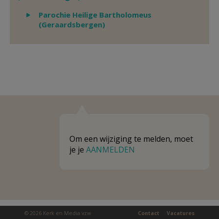
Weergeven
Parochie Heilige Bartholomeus
(Geraardsbergen)
Om een wijziging te melden, moet
je je
AANMELDEN
© 2026 Kerk en Media vzw
Contact
Vacatures