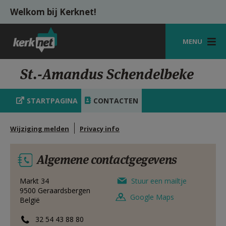
Overslaan en naar de inhoud gaan
Welkom bij Kerknet!
MENU
STARTPAGINA
St.-Amandus Schendelbeke
KERK
STARTPAGINA
CONTACTEN
VIERINGEN
Wijziging melden
Privacy info
SHOP
ZOEKEN
Algemene contactgegevens
HULP
Markt 34
Stuur een mailtje
9500
Geraardsbergen
MIJN PAROCHIE
Google Maps
België
AANMELDEN OF REGISTREREN
32 54 43 88 80