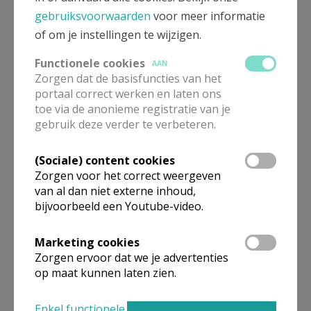
Pastoor
gebruiksvoorwaarden
voor meer informatie
of om je instellingen te wijzigen.
Emmanuel
Vidts
Kasteelstraat 18
Functionele cookies
9620
Zottegem
AAN
Zorgen dat de basisfuncties van het
32 476 422 271
portaal correct werken en laten ons
toe via de anonieme registratie van je
Stuur een mailtje
gebruik deze verder te verbeteren.
Google Maps
(Sociale) content cookies
Zorgen voor het correct weergeven
van al dan niet externe inhoud,
Permanent diaken
bijvoorbeeld een Youtube-video.
Albert
Gossye
Marketing cookies
Dagmoedstraat 54 A
Zorgen ervoor dat we je advertenties
9506
Schendelbeke
op maat kunnen laten zien.
32 54 41 64 45
32 473 711 185
Enkel functionele